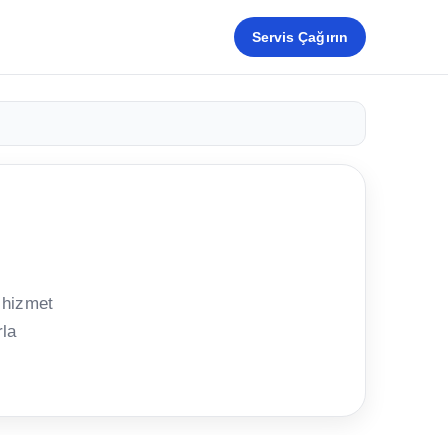
Servis Çağırın
 hizmet
rla