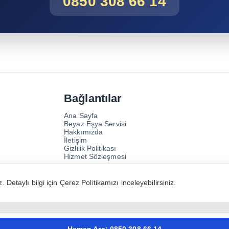
0850 308 66 14
Bağlantılar
Ana Sayfa
Beyaz Eşya Servisi
Hakkımızda
İletişim
Gizlilik Politikası
Hizmet Sözleşmesi
 Detaylı bilgi için
Çerez Politikamızı
inceleyebilirsiniz.
ProServis Dayanıklı Tüketim Malları Sanayi ve Tica
olarak faaliyet göstermektedir.