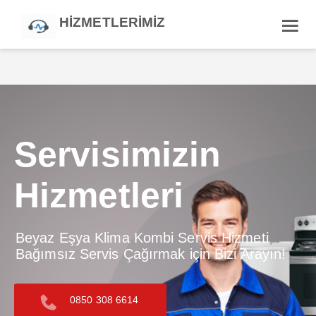
HİZMETLERİMİZ
Ana Sayfa
›
Hizmetlerimiz
Servisimizin
Hizmetleri
Beyaz Eşya Klima Kombi Servis Hizmeti
Bağımsız Servis Çağırmak için Bizi Arayın!
0850 308 6614