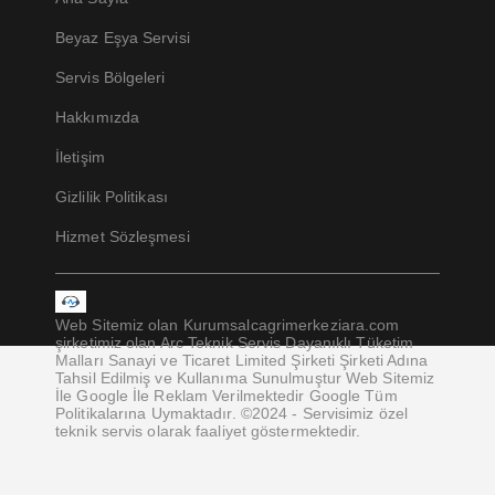
Beyaz Eşya Servisi
Servis Bölgeleri
Hakkımızda
İletişim
Gizlilik Politikası
Hizmet Sözleşmesi
Web Sitemiz olan Kurumsalcagrimerkeziara.com
şirketimiz olan Arc Teknik Servis Dayanıklı Tüketim
Malları Sanayi ve Ticaret Limited Şirketi Şirketi Adına
Tahsil Edilmiş ve Kullanıma Sunulmuştur Web Sitemiz
İle Google İle Reklam Verilmektedir Google Tüm
Politikalarına Uymaktadır. ©2024 - Servisimiz özel
teknik servis olarak faaliyet göstermektedir.