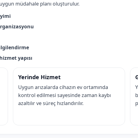
 uygun müdahale planı oluşturulur.
eyimi
 organizasyonu
bilgilendirme
r hizmet yapısı
Yerinde Hizmet
G
Uygun arızalarda cihazın ev ortamında
Y
kontrol edilmesi sayesinde zaman kaybı
b
azaltılır ve süreç hızlandırılır.
p