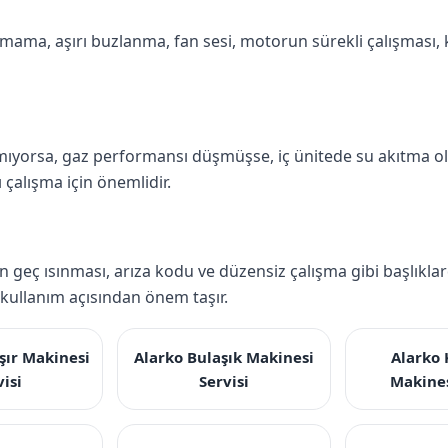
ma, aşırı buzlanma, fan sesi, motorun sürekli çalışması, k
mıyorsa, gaz performansı düşmüşse, iç ünitede su akıtma olu
 çalışma için önemlidir.
rin geç ısınması, arıza kodu ve düzensiz çalışma gibi başlıkl
ullanım açısından önem taşır.
şır Makinesi
Alarko Bulaşık Makinesi
Alarko
visi
Servisi
Makines