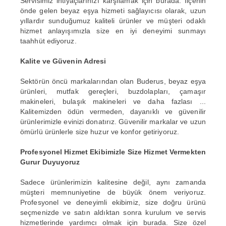
Servisimiz ihtiyaçlarınızı karşılamak için burada. İlçenin
önde gelen beyaz eşya hizmeti sağlayıcısı olarak, uzun
yıllardır sunduğumuz kaliteli ürünler ve müşteri odaklı
hizmet anlayışımızla size en iyi deneyimi sunmayı
taahhüt ediyoruz.
Kalite ve Güvenin Adresi
Sektörün öncü markalarından olan Buderus, beyaz eşya
ürünleri, mutfak gereçleri, buzdolapları, çamaşır
makineleri, bulaşık makineleri ve daha fazlası ...
Kalitemizden ödün vermeden, dayanıklı ve güvenilir
ürünlerimizle evinizi donatırız. Güvenilir markalar ve uzun
ömürlü ürünlerle size huzur ve konfor getiriyoruz.
Profesyonel Hizmet Ekibimizle Size Hizmet Vermekten
Gurur Duyuyoruz
Sadece ürünlerimizin kalitesine değil, aynı zamanda
müşteri memnuniyetine de büyük önem veriyoruz.
Profesyonel ve deneyimli ekibimiz, size doğru ürünü
seçmenizde ve satın aldıktan sonra kurulum ve servis
hizmetlerinde yardımcı olmak için burada. Size özel