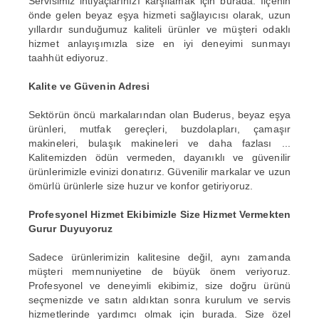
Servisimiz ihtiyaçlarınızı karşılamak için burada. İlçenin
önde gelen beyaz eşya hizmeti sağlayıcısı olarak, uzun
yıllardır sunduğumuz kaliteli ürünler ve müşteri odaklı
hizmet anlayışımızla size en iyi deneyimi sunmayı
taahhüt ediyoruz.
Kalite ve Güvenin Adresi
Sektörün öncü markalarından olan Buderus, beyaz eşya
ürünleri, mutfak gereçleri, buzdolapları, çamaşır
makineleri, bulaşık makineleri ve daha fazlası ...
Kalitemizden ödün vermeden, dayanıklı ve güvenilir
ürünlerimizle evinizi donatırız. Güvenilir markalar ve uzun
ömürlü ürünlerle size huzur ve konfor getiriyoruz.
Profesyonel Hizmet Ekibimizle Size Hizmet Vermekten
Gurur Duyuyoruz
Sadece ürünlerimizin kalitesine değil, aynı zamanda
müşteri memnuniyetine de büyük önem veriyoruz.
Profesyonel ve deneyimli ekibimiz, size doğru ürünü
seçmenizde ve satın aldıktan sonra kurulum ve servis
hizmetlerinde yardımcı olmak için burada. Size özel