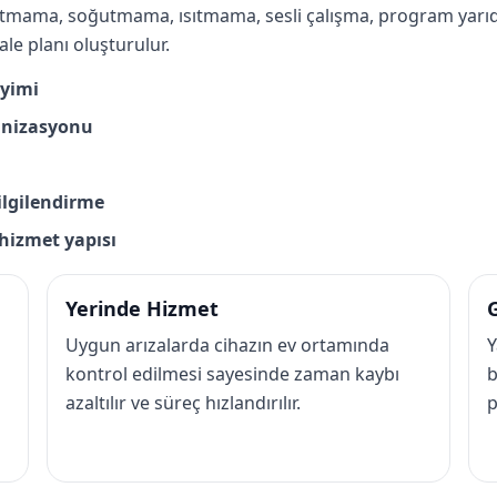
ltmama, soğutmama, ısıtmama, sesli çalışma, program yarıda
e planı oluşturulur.
eyimi
ganizasyonu
bilgilendirme
r hizmet yapısı
Yerinde Hizmet
G
Uygun arızalarda cihazın ev ortamında
Y
kontrol edilmesi sayesinde zaman kaybı
b
azaltılır ve süreç hızlandırılır.
p