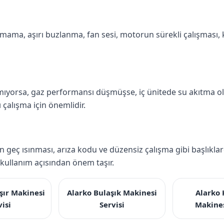
ma, aşırı buzlanma, fan sesi, motorun sürekli çalışması, k
mıyorsa, gaz performansı düşmüşse, iç ünitede su akıtma olu
 çalışma için önemlidir.
rin geç ısınması, arıza kodu ve düzensiz çalışma gibi başlıkl
ullanım açısından önem taşır.
şır Makinesi
Alarko Bulaşık Makinesi
Alarko
visi
Servisi
Makines