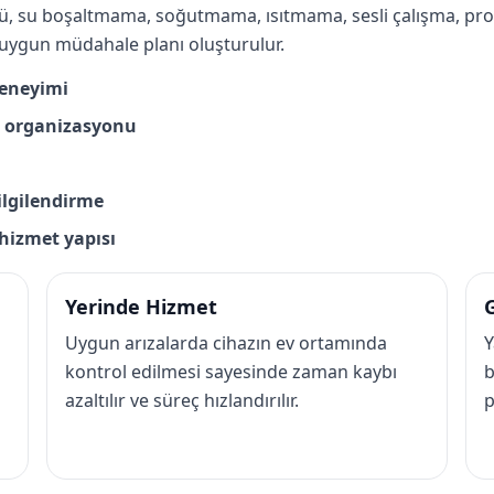
ü, su boşaltmama, soğutmama, ısıtmama, sesli çalışma, pro
 uygun müdahale planı oluşturulur.
deneyimi
is organizasyonu
bilgilendirme
r hizmet yapısı
Yerinde Hizmet
G
Uygun arızalarda cihazın ev ortamında
Y
kontrol edilmesi sayesinde zaman kaybı
b
azaltılır ve süreç hızlandırılır.
p