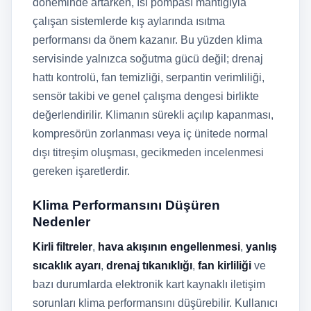
döneminde artarken, ısı pompası mantığıyla
çalışan sistemlerde kış aylarında ısıtma
performansı da önem kazanır. Bu yüzden klima
servisinde yalnızca soğutma gücü değil; drenaj
hattı kontrolü, fan temizliği, serpantin verimliliği,
sensör takibi ve genel çalışma dengesi birlikte
değerlendirilir. Klimanın sürekli açılıp kapanması,
kompresörün zorlanması veya iç ünitede normal
dışı titreşim oluşması, gecikmeden incelenmesi
gereken işaretlerdir.
Klima Performansını Düşüren
Nedenler
Kirli filtreler
,
hava akışının engellenmesi
,
yanlış
sıcaklık ayarı
,
drenaj tıkanıklığı
,
fan kirliliği
ve
bazı durumlarda elektronik kart kaynaklı iletişim
sorunları klima performansını düşürebilir. Kullanıcı