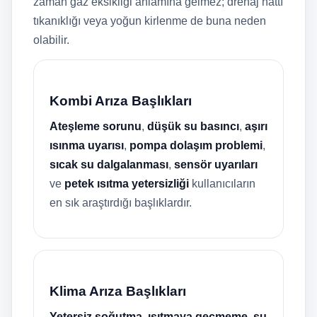
zaman gaz eksikliği anlamına gelmez; drenaj hattı
tıkanıklığı veya yoğun kirlenme de buna neden
olabilir.
Kombi Arıza Başlıkları
Ateşleme sorunu
,
düşük su basıncı
,
aşırı
ısınma uyarısı
,
pompa dolaşım problemi
,
sıcak su dalgalanması
,
sensör uyarıları
ve
petek ısıtma yetersizliği
kullanıcıların
en sık araştırdığı başlıklardır.
Klima Arıza Başlıkları
Yetersiz soğutma
,
ısıtmaya geçmeme
,
su