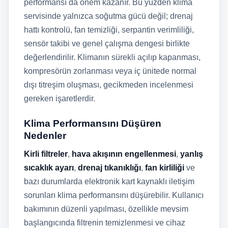
performansı da önem kazanır. Bu yüzden klima
servisinde yalnızca soğutma gücü değil; drenaj
hattı kontrolü, fan temizliği, serpantin verimliliği,
sensör takibi ve genel çalışma dengesi birlikte
değerlendirilir. Klimanın sürekli açılıp kapanması,
kompresörün zorlanması veya iç ünitede normal
dışı titreşim oluşması, gecikmeden incelenmesi
gereken işaretlerdir.
Klima Performansını Düşüren
Nedenler
Kirli filtreler
,
hava akışının engellenmesi
,
yanlış
sıcaklık ayarı
,
drenaj tıkanıklığı
,
fan kirliliği
ve
bazı durumlarda elektronik kart kaynaklı iletişim
sorunları klima performansını düşürebilir. Kullanıcı
bakımının düzenli yapılması, özellikle mevsim
başlangıcında filtrenin temizlenmesi ve cihaz