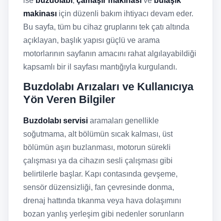
ise
buzdolabı
,
çamaşır makinası
ve
bulaşık
makinası
için düzenli bakım ihtiyacı devam eder.
Bu sayfa, tüm bu cihaz gruplarını tek çatı altında
açıklayan, başlık yapısı güçlü ve arama
motorlarının sayfanın amacını rahat algılayabildiği
kapsamlı bir il sayfası mantığıyla kurgulandı.
Buzdolabı Arızaları ve Kullanıcıya
Yön Veren Bilgiler
Buzdolabı servisi
aramaları genellikle
soğutmama, alt bölümün sıcak kalması, üst
bölümün aşırı buzlanması, motorun sürekli
çalışması ya da cihazın sesli çalışması gibi
belirtilerle başlar. Kapı contasında gevşeme,
sensör düzensizliği, fan çevresinde donma,
drenaj hattında tıkanma veya hava dolaşımını
bozan yanlış yerleşim gibi nedenler sorunların