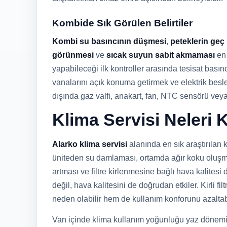
Kombide Sık Görülen Belirtiler
Kombi su basıncının düşmesi
,
peteklerin geç
görünmesi
ve
sıcak suyun sabit akmaması
en 
yapabileceği ilk kontroller arasında tesisat bası
vanalarını açık konuma getirmek ve elektrik besl
dışında gaz valfi, anakart, fan, NTC sensörü vey
Klima Servisi Neleri
Alarko klima servisi
alanında en sık araştırılan
üniteden su damlaması, ortamda ağır koku oluşma
artması ve filtre kirlenmesine bağlı hava kalite
değil, hava kalitesini de doğrudan etkiler. Kirli fi
neden olabilir hem de kullanım konforunu azaltabi
Van içinde klima kullanım yoğunluğu yaz dönemin