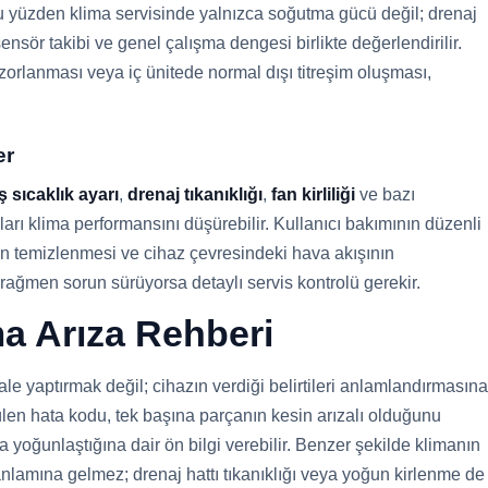
u yüzden klima servisinde yalnızca soğutma gücü değil; drenaj
, sensör takibi ve genel çalışma dengesi birlikte değerlendirilir.
orlanması veya iç ünitede normal dışı titreşim oluşması,
er
ş sıcaklık ayarı
,
drenaj tıkanıklığı
,
fan kirliliği
ve bazı
ları klima performansını düşürebilir. Kullanıcı bakımının düzenli
nin temizlenmesi ve cihaz çevresindeki hava akışının
ağmen sorun sürüyorsa detaylı servis kontrolü gerekir.
a Arıza Rehberi
le yaptırmak değil; cihazın verdiği belirtileri anlamlandırmasına
len hata kodu, tek başına parçanın kesin arızalı olduğunu
oğunlaştığına dair ön bilgi verebilir. Benzer şekilde klimanın
anlamına gelmez; drenaj hattı tıkanıklığı veya yoğun kirlenme de