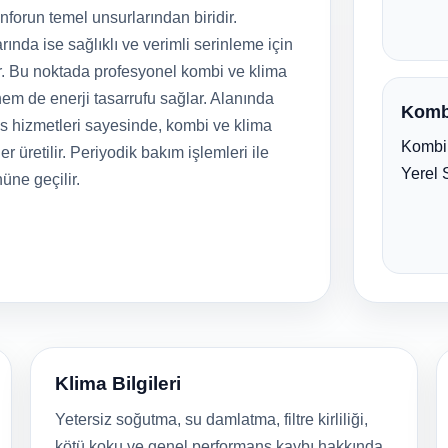
forun temel unsurlarından biridir.
rında ise sağlıklı ve verimli serinleme için
r. Bu noktada profesyonel kombi ve klima
em de enerji tasarrufu sağlar. Alanında
Komb
is hizmetleri sayesinde, kombi ve klima
Kombi 
er üretilir. Periyodik bakım işlemleri ile
Yerel 
nüne geçilir.
Klima Bilgileri
Yetersiz soğutma, su damlatma, filtre kirliliği,
kötü koku ve genel performans kaybı hakkında