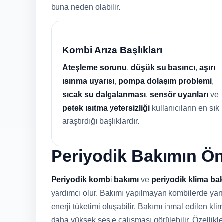
buna neden olabilir.
Kombi Arıza Başlıkları
Ateşleme sorunu
,
düşük su basıncı
,
aşırı
ısınma uyarısı
,
pompa dolaşım problemi
,
sıcak su dalgalanması
,
sensör uyarıları
ve
petek ısıtma yetersizliği
kullanıcıların en sık
araştırdığı başlıklardır.
Periyodik Bakımın Ö
Periyodik kombi bakımı
ve
periyodik klima ba
yardımcı olur. Bakımı yapılmayan kombilerde yanma
enerji tüketimi oluşabilir. Bakımı ihmal edilen klim
daha yüksek sesle çalışması görülebilir. Özellik