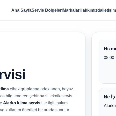
Ana Sayfa
Servis Bölgeleri
Markalar
Hakkımızda
İletişim
Hizme
08:00 
rvisi
klima
cihaz gruplarına odaklanan, beyaz
ca bilgilendiren şehir bazlı teknik servis
Ne İş
e
Alarko klima servisi
ile ilgili bakım,
Alarko
 ve kullanım önerileri bir arada sunulur.