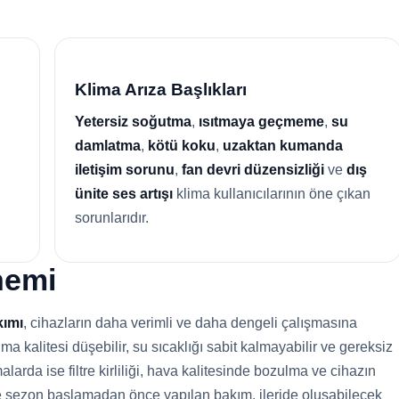
Klima Arıza Başlıkları
Yetersiz soğutma
,
ısıtmaya geçmeme
,
su
damlatma
,
kötü koku
,
uzaktan kumanda
iletişim sorunu
,
fan devri düzensizliği
ve
dış
ünite ses artışı
klima kullanıcılarının öne çıkan
sorunlarıdır.
nemi
kımı
, cihazların daha verimli ve daha dengeli çalışmasına
 kalitesi düşebilir, su sıcaklığı sabit kalmayabilir ve gereksiz
alarda ise filtre kirliliği, hava kalitesinde bozulma ve cihazın
le sezon başlamadan önce yapılan bakım, ileride oluşabilecek