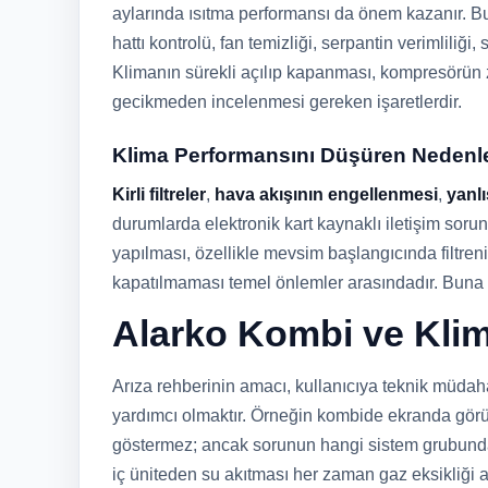
aylarında ısıtma performansı da önem kazanır. B
hattı kontrolü, fan temizliği, serpantin verimliliği
Klimanın sürekli açılıp kapanması, kompresörün z
gecikmeden incelenmesi gereken işaretlerdir.
Klima Performansını Düşüren Nedenl
Kirli filtreler
,
hava akışının engellenmesi
,
yanlı
durumlarda elektronik kart kaynaklı iletişim sorun
yapılması, özellikle mevsim başlangıcında filtre
kapatılmaması temel önlemler arasındadır. Buna r
Alarko Kombi ve Klim
Arıza rehberinin amacı, kullanıcıya teknik müdaha
yardımcı olmaktır. Örneğin kombide ekranda görü
göstermez; ancak sorunun hangi sistem grubunda y
iç üniteden su akıtması her zaman gaz eksikliği 