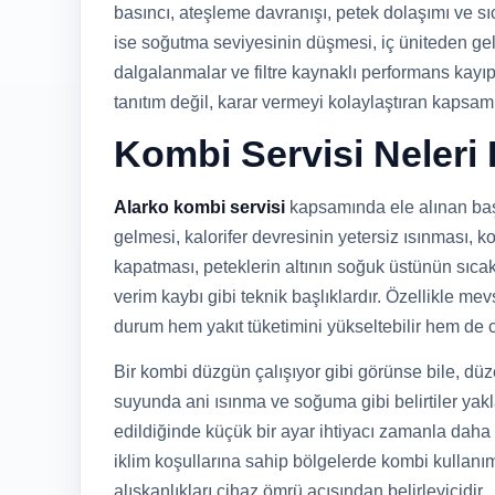
basıncı, ateşleme davranışı, petek dolaşımı ve sı
ise soğutma seviyesinin düşmesi, iç üniteden gel
dalgalanmalar ve filtre kaynaklı performans kayıpl
tanıtım değil, karar vermeyi kolaylaştıran kapsamlı
Kombi Servisi Neleri
Alarko kombi servisi
kapsamında ele alınan başl
gelmesi, kalorifer devresinin yetersiz ısınması, 
kapatması, peteklerin altının soğuk üstünün sıca
verim kaybı gibi teknik başlıklardır. Özellikle 
durum hem yakıt tüketimini yükseltebilir hem de 
Bir kombi düzgün çalışıyor gibi görünse bile, dü
suyunda ani ısınma ve soğuma gibi belirtiler yaklaş
edildiğinde küçük bir ayar ihtiyacı zamanla daha 
iklim koşullarına sahip bölgelerde kombi kullanı
alışkanlıkları cihaz ömrü açısından belirleyicidir.