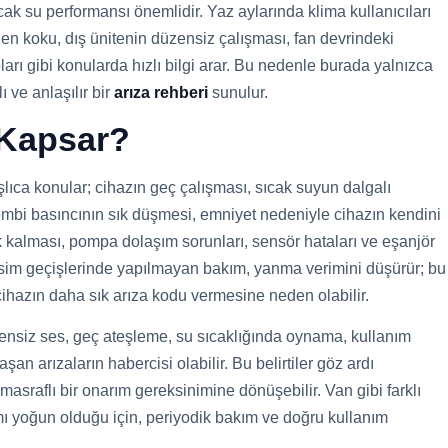
cak su performansı önemlidir. Yaz aylarında klima kullanıcıları
en koku, dış ünitenin düzensiz çalışması, fan devrindeki
arı gibi konularda hızlı bilgi arar. Bu nedenle burada yalnızca
 ve anlaşılır bir
arıza rehberi
sunulur.
 Kapsar?
ıca konular; cihazın geç çalışması, sıcak suyun dalgalı
kombi basıncının sık düşmesi, emniyet nedeniyle cihazın kendini
k kalması, pompa dolaşım sorunları, sensör hataları ve eşanjör
mevsim geçişlerinde yapılmayan bakım, yanma verimini düşürür; bu
cihazın daha sık arıza kodu vermesine neden olabilir.
zensiz ses, geç ateşleme, su sıcaklığında oynama, kullanım
an arızaların habercisi olabilir. Bu belirtiler göz ardı
masraflı bir onarım gereksinimine dönüşebilir. Van gibi farklı
mı yoğun olduğu için, periyodik bakım ve doğru kullanım