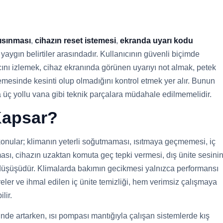
 ısınması
,
cihazın reset istemesi
,
ekranda uyarı kodu
yaygın belirtiler arasındadır. Kullanıcının güvenli biçimde
ncını izlemek, cihaz ekranında görünen uyarıyı not almak, petek
emesinde kesinti olup olmadığını kontrol etmek yer alır. Bunun
a üç yollu vana gibi teknik parçalara müdahale edilmemelidir.
 Kapsar?
 konular; klimanın yeterli soğutmaması, ısıtmaya geçmemesi, iç
sı, cihazın uzaktan komuta geç tepki vermesi, dış ünite sesini
si düşüşüdür. Klimalarda bakımın gecikmesi yalnızca performansı
ltreler ve ihmal edilen iç ünite temizliği, hem verimsiz çalışmaya
lir.
de artarken, ısı pompası mantığıyla çalışan sistemlerde kış