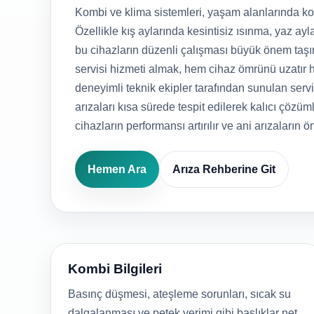
Kombi ve klima sistemleri, yaşam alanlarında kon
Özellikle kış aylarında kesintisiz ısınma, yaz ayla
bu cihazların düzenli çalışması büyük önem taşı
servisi hizmeti almak, hem cihaz ömrünü uzatır h
deneyimli teknik ekipler tarafından sunulan serv
arızaları kısa sürede tespit edilerek kalıcı çözüml
cihazların performansı artırılır ve ani arızaların ö
Hemen Ara
Arıza Rehberine Git
Kombi Bilgileri
Basınç düşmesi, ateşleme sorunları, sıcak su
dalgalanması ve petek verimi gibi başlıklar net