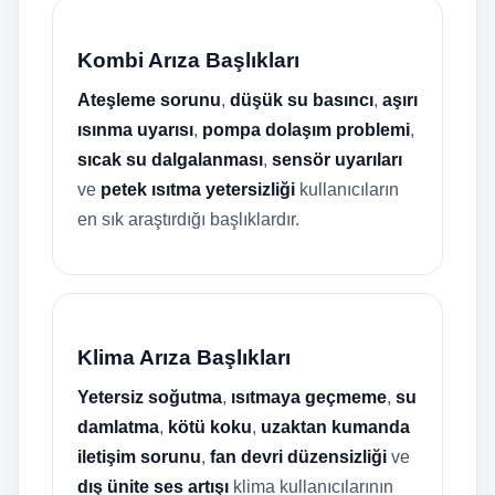
Kombi Arıza Başlıkları
Ateşleme sorunu
,
düşük su basıncı
,
aşırı
ısınma uyarısı
,
pompa dolaşım problemi
,
sıcak su dalgalanması
,
sensör uyarıları
ve
petek ısıtma yetersizliği
kullanıcıların
en sık araştırdığı başlıklardır.
Klima Arıza Başlıkları
Yetersiz soğutma
,
ısıtmaya geçmeme
,
su
damlatma
,
kötü koku
,
uzaktan kumanda
iletişim sorunu
,
fan devri düzensizliği
ve
dış ünite ses artışı
klima kullanıcılarının