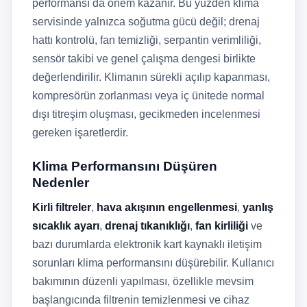
performansı da önem kazanır. Bu yüzden klima
servisinde yalnızca soğutma gücü değil; drenaj
hattı kontrolü, fan temizliği, serpantin verimliliği,
sensör takibi ve genel çalışma dengesi birlikte
değerlendirilir. Klimanın sürekli açılıp kapanması,
kompresörün zorlanması veya iç ünitede normal
dışı titreşim oluşması, gecikmeden incelenmesi
gereken işaretlerdir.
Klima Performansını Düşüren
Nedenler
Kirli filtreler
,
hava akışının engellenmesi
,
yanlış
sıcaklık ayarı
,
drenaj tıkanıklığı
,
fan kirliliği
ve
bazı durumlarda elektronik kart kaynaklı iletişim
sorunları klima performansını düşürebilir. Kullanıcı
bakımının düzenli yapılması, özellikle mevsim
başlangıcında filtrenin temizlenmesi ve cihaz