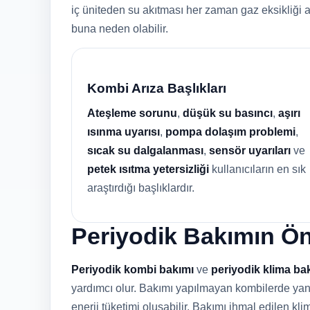
iç üniteden su akıtması her zaman gaz eksikliği 
buna neden olabilir.
Kombi Arıza Başlıkları
Ateşleme sorunu
,
düşük su basıncı
,
aşırı
ısınma uyarısı
,
pompa dolaşım problemi
,
sıcak su dalgalanması
,
sensör uyarıları
ve
petek ısıtma yetersizliği
kullanıcıların en sık
araştırdığı başlıklardır.
Periyodik Bakımın Ö
Periyodik kombi bakımı
ve
periyodik klima ba
yardımcı olur. Bakımı yapılmayan kombilerde yanma
enerji tüketimi oluşabilir. Bakımı ihmal edilen klim