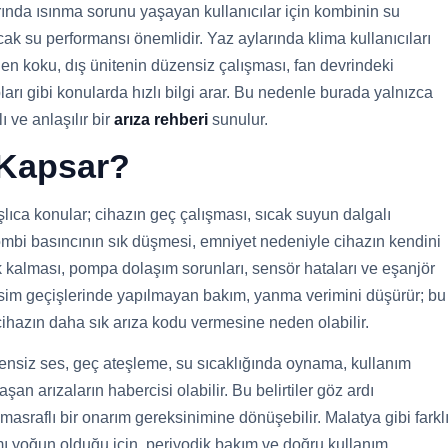
rında ısınma sorunu yaşayan kullanıcılar için kombinin su
cak su performansı önemlidir. Yaz aylarında klima kullanıcıları
en koku, dış ünitenin düzensiz çalışması, fan devrindeki
arı gibi konularda hızlı bilgi arar. Bu nedenle burada yalnızca
 ve anlaşılır bir
arıza rehberi
sunulur.
 Kapsar?
ıca konular; cihazın geç çalışması, sıcak suyun dalgalı
kombi basıncının sık düşmesi, emniyet nedeniyle cihazın kendini
k kalması, pompa dolaşım sorunları, sensör hataları ve eşanjör
mevsim geçişlerinde yapılmayan bakım, yanma verimini düşürür; bu
cihazın daha sık arıza kodu vermesine neden olabilir.
zensiz ses, geç ateşleme, su sıcaklığında oynama, kullanım
an arızaların habercisi olabilir. Bu belirtiler göz ardı
masraflı bir onarım gereksinimine dönüşebilir. Malatya gibi farkl
mı yoğun olduğu için, periyodik bakım ve doğru kullanım