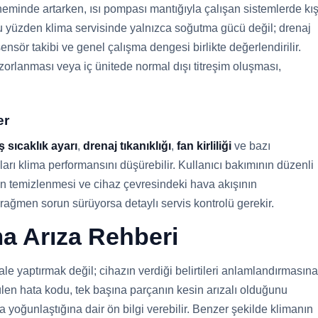
eminde artarken, ısı pompası mantığıyla çalışan sistemlerde kı
u yüzden klima servisinde yalnızca soğutma gücü değil; drenaj
, sensör takibi ve genel çalışma dengesi birlikte değerlendirilir.
orlanması veya iç ünitede normal dışı titreşim oluşması,
er
ş sıcaklık ayarı
,
drenaj tıkanıklığı
,
fan kirliliği
ve bazı
ları klima performansını düşürebilir. Kullanıcı bakımının düzenli
nin temizlenmesi ve cihaz çevresindeki hava akışının
ağmen sorun sürüyorsa detaylı servis kontrolü gerekir.
a Arıza Rehberi
le yaptırmak değil; cihazın verdiği belirtileri anlamlandırmasına
len hata kodu, tek başına parçanın kesin arızalı olduğunu
oğunlaştığına dair ön bilgi verebilir. Benzer şekilde klimanın