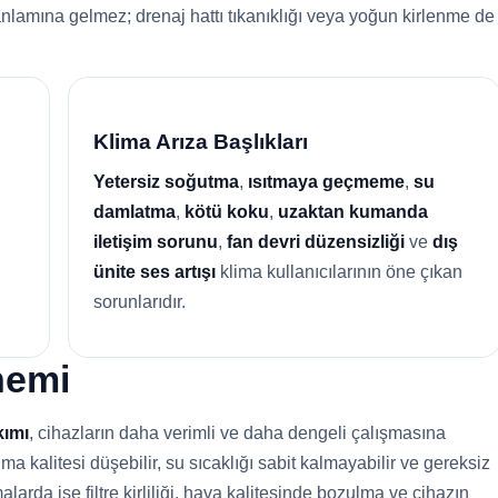
anlamına gelmez; drenaj hattı tıkanıklığı veya yoğun kirlenme de
Klima Arıza Başlıkları
Yetersiz soğutma
,
ısıtmaya geçmeme
,
su
damlatma
,
kötü koku
,
uzaktan kumanda
iletişim sorunu
,
fan devri düzensizliği
ve
dış
ünite ses artışı
klima kullanıcılarının öne çıkan
sorunlarıdır.
nemi
kımı
, cihazların daha verimli ve daha dengeli çalışmasına
 kalitesi düşebilir, su sıcaklığı sabit kalmayabilir ve gereksiz
alarda ise filtre kirliliği, hava kalitesinde bozulma ve cihazın