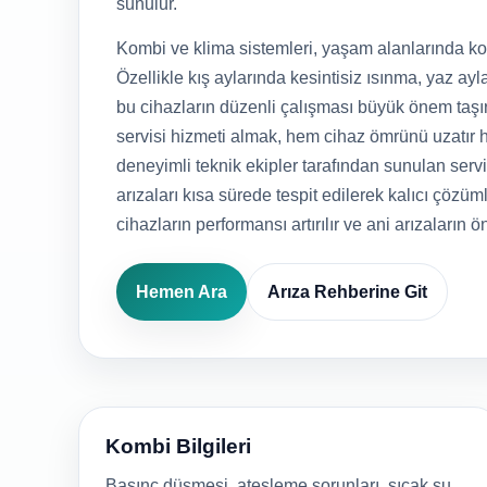
sunulur.
Kombi ve klima sistemleri, yaşam alanlarında kon
Özellikle kış aylarında kesintisiz ısınma, yaz ayla
bu cihazların düzenli çalışması büyük önem taşı
servisi hizmeti almak, hem cihaz ömrünü uzatır h
deneyimli teknik ekipler tarafından sunulan serv
arızaları kısa sürede tespit edilerek kalıcı çözüml
cihazların performansı artırılır ve ani arızaların ö
Hemen Ara
Arıza Rehberine Git
Kombi Bilgileri
Basınç düşmesi, ateşleme sorunları, sıcak su