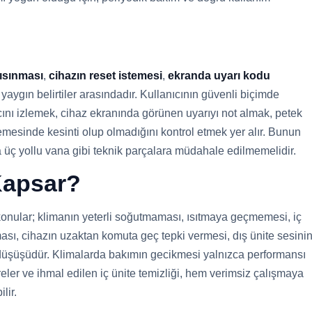
 ısınması
,
cihazın reset istemesi
,
ekranda uyarı kodu
yaygın belirtiler arasındadır. Kullanıcının güvenli biçimde
ncını izlemek, cihaz ekranında görünen uyarıyı not almak, petek
emesinde kesinti olup olmadığını kontrol etmek yer alır. Bunun
a üç yollu vana gibi teknik parçalara müdahale edilmemelidir.
 Kapsar?
 konular; klimanın yeterli soğutmaması, ısıtmaya geçmemesi, iç
sı, cihazın uzaktan komuta geç tepki vermesi, dış ünite sesini
si düşüşüdür. Klimalarda bakımın gecikmesi yalnızca performansı
ltreler ve ihmal edilen iç ünite temizliği, hem verimsiz çalışmaya
lir.