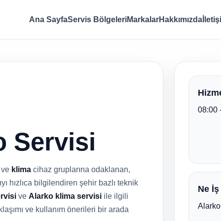
Ana Sayfa
Servis Bölgeleri
Markalar
Hakkımızda
İleti
Hizme
08:00 
 Servisi
ve
klima
cihaz gruplarına odaklanan,
ı hızlıca bilgilendiren şehir bazlı teknik
Ne İş
rvisi
ve
Alarko klima servisi
ile ilgili
Alarko
klaşımı ve kullanım önerileri bir arada