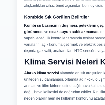
alışkanlıkları cihaz ömrü açısından belirleyicidir.
Kombide Sık Görülen Belirtiler
Kombi su basıncının düşmesi
,
peteklerin geç
görünmesi
ve
sıcak suyun sabit akmaması
en 
yapabileceği ilk kontroller arasında tesisat bası
vanalarını açık konuma getirmek ve elektrik besl
dışında gaz valfi, anakart, fan, NTC sensörü vey
Klima Servisi Neleri
Alarko klima servisi
alanında en sık araştırılan
üniteden su damlaması, ortamda ağır koku oluşma
artması ve filtre kirlenmesine bağlı hava kalite
değil, hava kalitesini de doğrudan etkiler. Kirli fi
neden olabilir hem de kullanım konforunu azaltabi