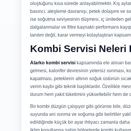
oluştuğunu kısa sürede anlayabilmektir. Kış ayla
basıncı, ateşleme davranışı, petek dolaşımı ve sı
ise soğutma seviyesinin düşmesi, iç üniteden gel
dalgalanmalar ve filtre kaynaklı performans kayıpl
tanıtım değil, karar vermeyi kolaylaştıran kapsamlı
Kombi Servisi Neleri
Alarko kombi servisi
kapsamında ele alınan başl
gelmesi, kalorifer devresinin yetersiz ısınması, 
kapatması, peteklerin altının soğuk üstünün sıca
verim kaybı gibi teknik başlıklardır. Özellikle 
durum hem yakıt tüketimini yükseltebilir hem de 
Bir kombi düzgün çalışıyor gibi görünse bile, dü
suyunda ani ısınma ve soğuma gibi belirtiler yaklaş
edildiğinde küçük bir ayar ihtiyacı zamanla daha 
iklim koşullarına sahip bölgelerde kombi kullanı