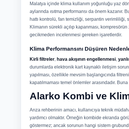
Malatya içinde klima kullanım yoğunluğu yaz dön
aylarında ısıtma performansı da önem kazanır. B
hattı kontrolü, fan temizliği, serpantin verimliliği
Klimanın sürekli açılıp kapanması, kompresörün z
gecikmeden incelenmesi gereken işaretlerdir.
Klima Performansını Düşüren Nedenl
Kirli filtreler
,
hava akışının engellenmesi
,
yanlı
durumlarda elektronik kart kaynaklı iletişim sorun
yapılması, özellikle mevsim başlangıcında filtre
kapatılmaması temel önlemler arasındadır. Buna r
Alarko Kombi ve Klim
Arıza rehberinin amacı, kullanıcıya teknik müdaha
yardımcı olmaktır. Örneğin kombide ekranda görü
göstermez; ancak sorunun hangi sistem grubunda y