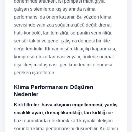
döneminde artarken, ısı pompası mantığıyla
çalışan sistemlerde kış aylarında ısıtma
performansı da önem kazanır. Bu yüzden klima
servisinde yalnızca soğutma gücü değil; drenaj
hattı kontrolü, fan temizliği, serpantin verimliliği,
sensör takibi ve genel çalışma dengesi birlikte
değerlendirilir. Klimanın sürekli açılıp kapanması,
kompresörün zorlanması veya iç ünitede normal
dışı titreşim oluşması, gecikmeden incelenmesi
gereken işaretlerdir.
Klima Performansını Düşüren
Nedenler
Kirli filtreler
,
hava akışının engellenmesi
,
yanlış
sıcaklık ayarı
,
drenaj tıkanıklığı
,
fan kirliliği
ve
bazı durumlarda elektronik kart kaynaklı iletişim
sorunları klima performansını düşürebilir. Kullanıcı