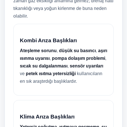
zaman gaz eksikliği anlamına gelmez; drenaj hattı
tıkanıklığı veya yoğun kirlenme de buna neden
olabilir.
Kombi Arıza Başlıkları
Ateşleme sorunu
,
düşük su basıncı
,
aşırı
ısınma uyarısı
,
pompa dolaşım problemi
,
sıcak su dalgalanması
,
sensör uyarıları
ve
petek ısıtma yetersizliği
kullanıcıların
en sık araştırdığı başlıklardır.
Klima Arıza Başlıkları
Yetersiz soğutma
,
ısıtmaya geçmeme
,
su