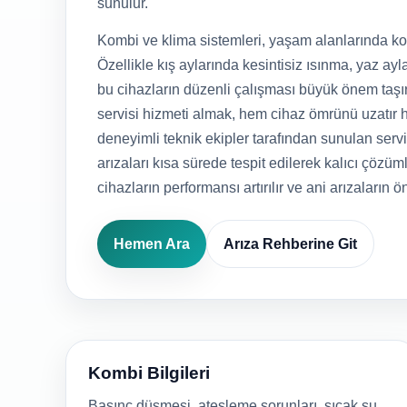
sunulur.
Kombi ve klima sistemleri, yaşam alanlarında kon
Özellikle kış aylarında kesintisiz ısınma, yaz ayla
bu cihazların düzenli çalışması büyük önem taşı
servisi hizmeti almak, hem cihaz ömrünü uzatır h
deneyimli teknik ekipler tarafından sunulan serv
arızaları kısa sürede tespit edilerek kalıcı çözüml
cihazların performansı artırılır ve ani arızaların ö
Hemen Ara
Arıza Rehberine Git
Kombi Bilgileri
Basınç düşmesi, ateşleme sorunları, sıcak su