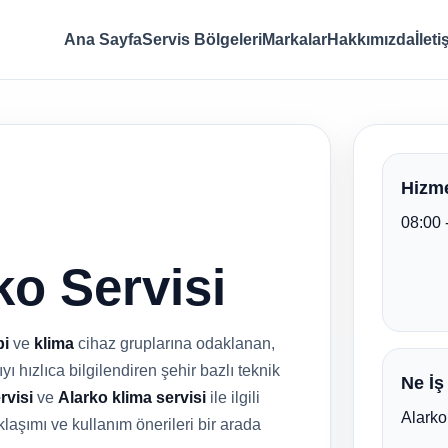
Ana Sayfa
Servis Bölgeleri
Markalar
Hakkımızda
İlet
Hizme
08:00 
o Servisi
i
ve
klima
cihaz gruplarına odaklanan,
ı hızlıca bilgilendiren şehir bazlı teknik
Ne İş
rvisi
ve
Alarko klima servisi
ile ilgili
Alarko
klaşımı ve kullanım önerileri bir arada