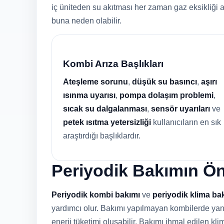
iç üniteden su akıtması her zaman gaz eksikliği 
buna neden olabilir.
Kombi Arıza Başlıkları
Ateşleme sorunu
,
düşük su basıncı
,
aşırı
ısınma uyarısı
,
pompa dolaşım problemi
,
sıcak su dalgalanması
,
sensör uyarıları
ve
petek ısıtma yetersizliği
kullanıcıların en sık
araştırdığı başlıklardır.
Periyodik Bakımın Ö
Periyodik kombi bakımı
ve
periyodik klima ba
yardımcı olur. Bakımı yapılmayan kombilerde yanma
enerji tüketimi oluşabilir. Bakımı ihmal edilen klim