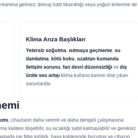
anlamına gelmez; drenaj hattı tıkanıklığı veya yoğun kirlenme de
Klima Arıza Başlıkları
Yetersiz soğutma
,
ısıtmaya geçmeme
,
su
damlatma
,
kötü koku
,
uzaktan kumanda
iletişim sorunu
,
fan devri düzensizliği
ve
dış
ünite ses artışı
klima kullanıcılarının öne çıkan
sorunlarıdır.
nemi
kımı
, cihazların daha verimli ve daha dengeli çalışmasına
 kalitesi düşebilir, su sıcaklığı sabit kalmayabilir ve gereksiz
alarda ise filtre kirliliği, hava kalitesinde bozulma ve cihazın