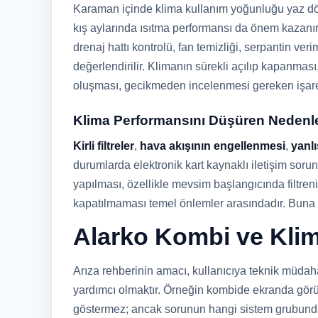
Karaman içinde klima kullanım yoğunluğu yaz dö
kış aylarında ısıtma performansı da önem kazanı
drenaj hattı kontrolü, fan temizliği, serpantin veri
değerlendirilir. Klimanın sürekli açılıp kapanmas
oluşması, gecikmeden incelenmesi gereken işaret
Klima Performansını Düşüren Nedenl
Kirli filtreler
,
hava akışının engellenmesi
,
yanlı
durumlarda elektronik kart kaynaklı iletişim sorun
yapılması, özellikle mevsim başlangıcında filtre
kapatılmaması temel önlemler arasındadır. Buna r
Alarko Kombi ve Klim
Arıza rehberinin amacı, kullanıcıya teknik müdaha
yardımcı olmaktır. Örneğin kombide ekranda görü
göstermez; ancak sorunun hangi sistem grubunda y