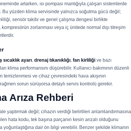
neminde artarken, ısı pompası mantığıyla çalışan sistemlerde
r. Bu yüzden klima servisinde yalnızca soğutma gücü değil;
mliliği, sensör takibi ve genel çalışma dengesi birlikte
ı, kompresörün zorlanması veya iç ünitede normal dışı titreşim
lerdir.
er
ş sıcaklık ayarı
,
drenaj tıkanıklığı
,
fan kirliliği
ve bazı
ları klima performansını düşürebilir. Kullanıcı bakımının düzenli
nin temizlenmesi ve cihaz çevresindeki hava akışının
ağmen sorun sürüyorsa detaylı servis kontrolü gerekir.
a Arıza Rehberi
le yaptırmak değil; cihazın verdiği belirtileri anlamlandırmasına
len hata kodu, tek başına parçanın kesin arızalı olduğunu
oğunlaştığına dair ön bilgi verebilir. Benzer şekilde klimanın