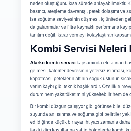
neden oluştuğunu kısa sürede anlayabilmektir. Kı
basıncı, ateşleme davranışı, petek dolaşımı ve sı
ise soğutma seviyesinin düşmesi, iç üniteden gel
dalgalanmalar ve filtre kaynaklı performans kayıpl
tanıtım değil, karar vermeyi kolaylaştıran kapsamlı
Kombi Servisi Neleri
Alarko kombi servisi
kapsamında ele alınan başl
gelmesi, kalorifer devresinin yetersiz ısınması, 
kapatması, peteklerin altının soğuk üstünün sıca
verim kaybı gibi teknik başlıklardır. Özellikle 
durum hem yakıt tüketimini yükseltebilir hem de 
Bir kombi düzgün çalışıyor gibi görünse bile, dü
suyunda ani ısınma ve soğuma gibi belirtiler yaklaş
edildiğinde küçük bir ayar ihtiyacı zamanla daha
farklı iklim koşullarına sahip bölgelerde kombi k