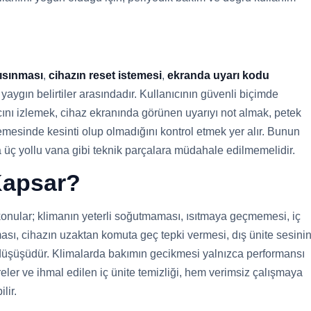
 ısınması
,
cihazın reset istemesi
,
ekranda uyarı kodu
yaygın belirtiler arasındadır. Kullanıcının güvenli biçimde
ncını izlemek, cihaz ekranında görünen uyarıyı not almak, petek
emesinde kesinti olup olmadığını kontrol etmek yer alır. Bunun
a üç yollu vana gibi teknik parçalara müdahale edilmemelidir.
 Kapsar?
 konular; klimanın yeterli soğutmaması, ısıtmaya geçmemesi, iç
sı, cihazın uzaktan komuta geç tepki vermesi, dış ünite sesini
si düşüşüdür. Klimalarda bakımın gecikmesi yalnızca performansı
ltreler ve ihmal edilen iç ünite temizliği, hem verimsiz çalışmaya
lir.