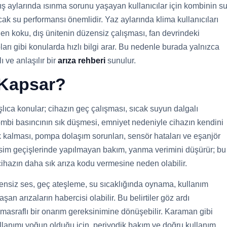
ş aylarında ısınma sorunu yaşayan kullanıcılar için kombinin s
cak su performansı önemlidir. Yaz aylarında klima kullanıcıları
en koku, dış ünitenin düzensiz çalışması, fan devrindeki
arı gibi konularda hızlı bilgi arar. Bu nedenle burada yalnızca
 ve anlaşılır bir
arıza rehberi
sunulur.
 Kapsar?
ıca konular; cihazın geç çalışması, sıcak suyun dalgalı
kombi basıncının sık düşmesi, emniyet nedeniyle cihazın kendini
k kalması, pompa dolaşım sorunları, sensör hataları ve eşanjör
mevsim geçişlerinde yapılmayan bakım, yanma verimini düşürür; bu
cihazın daha sık arıza kodu vermesine neden olabilir.
zensiz ses, geç ateşleme, su sıcaklığında oynama, kullanım
an arızaların habercisi olabilir. Bu belirtiler göz ardı
 masraflı bir onarım gereksinimine dönüşebilir. Karaman gibi
ullanımı yoğun olduğu için, periyodik bakım ve doğru kullanım