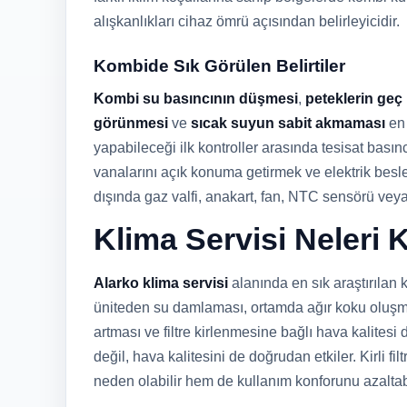
alışkanlıkları cihaz ömrü açısından belirleyicidir.
Kombide Sık Görülen Belirtiler
Kombi su basıncının düşmesi
,
peteklerin geç
görünmesi
ve
sıcak suyun sabit akmaması
en 
yapabileceği ilk kontroller arasında tesisat bası
vanalarını açık konuma getirmek ve elektrik besl
dışında gaz valfi, anakart, fan, NTC sensörü vey
Klima Servisi Neleri
Alarko klima servisi
alanında en sık araştırılan
üniteden su damlaması, ortamda ağır koku oluşma
artması ve filtre kirlenmesine bağlı hava kalite
değil, hava kalitesini de doğrudan etkiler. Kirli fi
neden olabilir hem de kullanım konforunu azaltabi