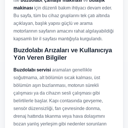
ise
buzdolabı
,
çamaşır makinası
ve
bulaşık
makinası
için düzenli bakım ihtiyacı devam eder.
Bu sayfa, tüm bu cihaz gruplarını tek çatı altında
açıklayan, başlık yapısı güçlü ve arama
motorlarının sayfanın amacını rahat algılayabildiği
kapsamlı bir il sayfası mantığıyla kurgulandı.
Buzdolabı Arızaları ve Kullanıcıya
Yön Veren Bilgiler
Buzdolabı servisi
aramaları genellikle
soğutmama, alt bölümün sıcak kalması, üst
bölümün aşırı buzlanması, motorun sürekli
çalışması ya da cihazın sesli çalışması gibi
belirtilerle başlar. Kapı contasında gevşeme,
sensör düzensizliği, fan çevresinde donma,
drenaj hattında tıkanma veya hava dolaşımını
bozan yanlış yerleşim gibi nedenler sorunların