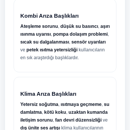
Kombi Arıza Başlıkları
Ateşleme sorunu
,
düşük su basıncı
,
aşırı
ısınma uyarısı
,
pompa dolaşım problemi
,
sıcak su dalgalanması
,
sensör uyarıları
ve
petek ısıtma yetersizliği
kullanıcıların
en sık araştırdığı başlıklardır.
Klima Arıza Başlıkları
Yetersiz soğutma
,
ısıtmaya geçmeme
,
su
damlatma
,
kötü koku
,
uzaktan kumanda
iletişim sorunu
,
fan devri düzensizliği
ve
dış ünite ses artışı
klima kullanıcılarının