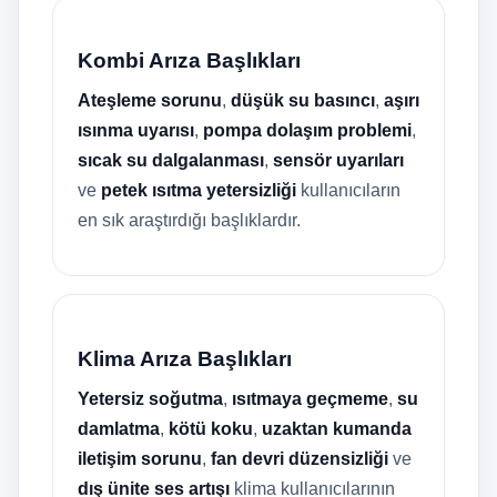
Kombi Arıza Başlıkları
Ateşleme sorunu
,
düşük su basıncı
,
aşırı
ısınma uyarısı
,
pompa dolaşım problemi
,
sıcak su dalgalanması
,
sensör uyarıları
ve
petek ısıtma yetersizliği
kullanıcıların
en sık araştırdığı başlıklardır.
Klima Arıza Başlıkları
Yetersiz soğutma
,
ısıtmaya geçmeme
,
su
damlatma
,
kötü koku
,
uzaktan kumanda
iletişim sorunu
,
fan devri düzensizliği
ve
dış ünite ses artışı
klima kullanıcılarının