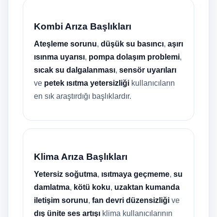
Kombi Arıza Başlıkları
Ateşleme sorunu
,
düşük su basıncı
,
aşırı
ısınma uyarısı
,
pompa dolaşım problemi
,
sıcak su dalgalanması
,
sensör uyarıları
ve
petek ısıtma yetersizliği
kullanıcıların
en sık araştırdığı başlıklardır.
Klima Arıza Başlıkları
Yetersiz soğutma
,
ısıtmaya geçmeme
,
su
damlatma
,
kötü koku
,
uzaktan kumanda
iletişim sorunu
,
fan devri düzensizliği
ve
dış ünite ses artışı
klima kullanıcılarının