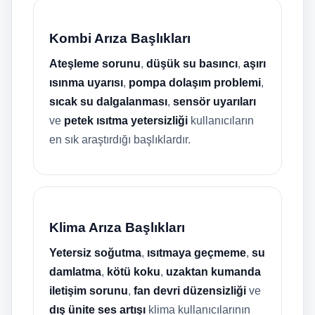
Kombi Arıza Başlıkları
Ateşleme sorunu
,
düşük su basıncı
,
aşırı
ısınma uyarısı
,
pompa dolaşım problemi
,
sıcak su dalgalanması
,
sensör uyarıları
ve
petek ısıtma yetersizliği
kullanıcıların
en sık araştırdığı başlıklardır.
Klima Arıza Başlıkları
Yetersiz soğutma
,
ısıtmaya geçmeme
,
su
damlatma
,
kötü koku
,
uzaktan kumanda
iletişim sorunu
,
fan devri düzensizliği
ve
dış ünite ses artışı
klima kullanıcılarının