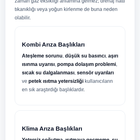
zaman gaz eksikliği anlamına gelmez; drenaj hattı
tıkanıklığı veya yoğun kirlenme de buna neden
olabilir.
Kombi Arıza Başlıkları
Ateşleme sorunu
,
düşük su basıncı
,
aşırı
ısınma uyarısı
,
pompa dolaşım problemi
,
sıcak su dalgalanması
,
sensör uyarıları
ve
petek ısıtma yetersizliği
kullanıcıların
en sık araştırdığı başlıklardır.
Klima Arıza Başlıkları
Yetersiz soğutma
,
ısıtmaya geçmeme
,
su