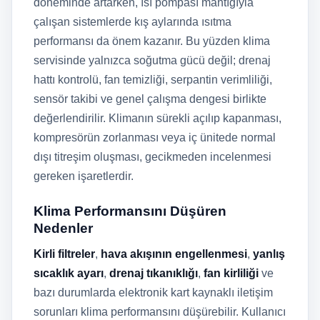
döneminde artarken, ısı pompası mantığıyla
çalışan sistemlerde kış aylarında ısıtma
performansı da önem kazanır. Bu yüzden klima
servisinde yalnızca soğutma gücü değil; drenaj
hattı kontrolü, fan temizliği, serpantin verimliliği,
sensör takibi ve genel çalışma dengesi birlikte
değerlendirilir. Klimanın sürekli açılıp kapanması,
kompresörün zorlanması veya iç ünitede normal
dışı titreşim oluşması, gecikmeden incelenmesi
gereken işaretlerdir.
Klima Performansını Düşüren
Nedenler
Kirli filtreler
,
hava akışının engellenmesi
,
yanlış
sıcaklık ayarı
,
drenaj tıkanıklığı
,
fan kirliliği
ve
bazı durumlarda elektronik kart kaynaklı iletişim
sorunları klima performansını düşürebilir. Kullanıcı