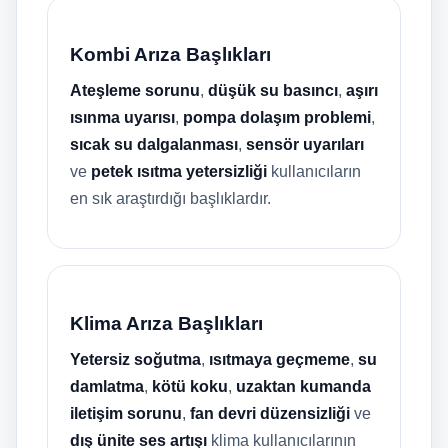
Kombi Arıza Başlıkları
Ateşleme sorunu
,
düşük su basıncı
,
aşırı
ısınma uyarısı
,
pompa dolaşım problemi
,
sıcak su dalgalanması
,
sensör uyarıları
ve
petek ısıtma yetersizliği
kullanıcıların
en sık araştırdığı başlıklardır.
Klima Arıza Başlıkları
Yetersiz soğutma
,
ısıtmaya geçmeme
,
su
damlatma
,
kötü koku
,
uzaktan kumanda
iletişim sorunu
,
fan devri düzensizliği
ve
dış ünite ses artışı
klima kullanıcılarının