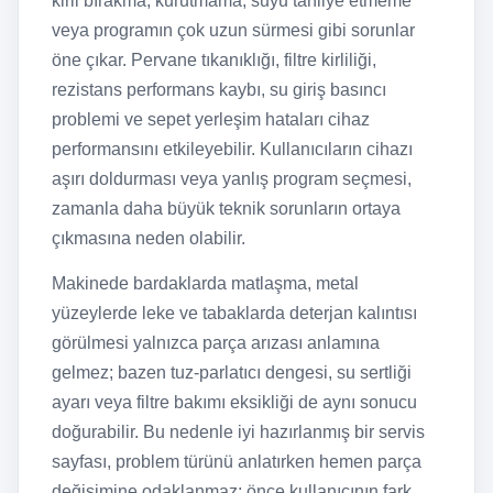
kirli bırakma, kurutmama, suyu tahliye etmeme
veya programın çok uzun sürmesi gibi sorunlar
öne çıkar. Pervane tıkanıklığı, filtre kirliliği,
rezistans performans kaybı, su giriş basıncı
problemi ve sepet yerleşim hataları cihaz
performansını etkileyebilir. Kullanıcıların cihazı
aşırı doldurması veya yanlış program seçmesi,
zamanla daha büyük teknik sorunların ortaya
çıkmasına neden olabilir.
Makinede bardaklarda matlaşma, metal
yüzeylerde leke ve tabaklarda deterjan kalıntısı
görülmesi yalnızca parça arızası anlamına
gelmez; bazen tuz-parlatıcı dengesi, su sertliği
ayarı veya filtre bakımı eksikliği de aynı sonucu
doğurabilir. Bu nedenle iyi hazırlanmış bir servis
sayfası, problem türünü anlatırken hemen parça
değişimine odaklanmaz; önce kullanıcının fark