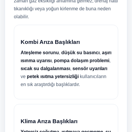
zaman gaz eksikliği anlamına gelmez; drenaj hattı
tıkanıklığı veya yoğun kirlenme de buna neden
olabilir.
Kombi Arıza Başlıkları
Ateşleme sorunu
,
düşük su basıncı
,
aşırı
ısınma uyarısı
,
pompa dolaşım problemi
,
sıcak su dalgalanması
,
sensör uyarıları
ve
petek ısıtma yetersizliği
kullanıcıların
en sık araştırdığı başlıklardır.
Klima Arıza Başlıkları
Yetersiz soğutma
,
ısıtmaya geçmeme
,
su