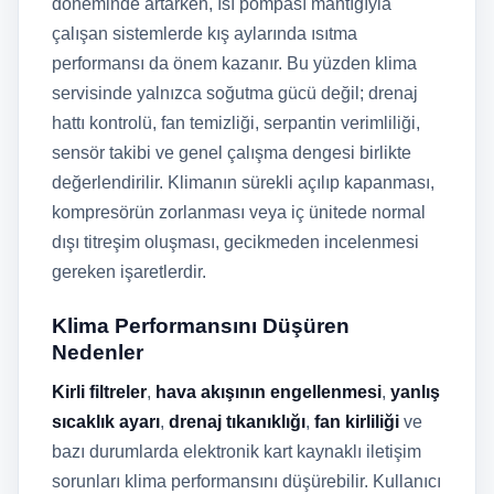
döneminde artarken, ısı pompası mantığıyla
çalışan sistemlerde kış aylarında ısıtma
performansı da önem kazanır. Bu yüzden klima
servisinde yalnızca soğutma gücü değil; drenaj
hattı kontrolü, fan temizliği, serpantin verimliliği,
sensör takibi ve genel çalışma dengesi birlikte
değerlendirilir. Klimanın sürekli açılıp kapanması,
kompresörün zorlanması veya iç ünitede normal
dışı titreşim oluşması, gecikmeden incelenmesi
gereken işaretlerdir.
Klima Performansını Düşüren
Nedenler
Kirli filtreler
,
hava akışının engellenmesi
,
yanlış
sıcaklık ayarı
,
drenaj tıkanıklığı
,
fan kirliliği
ve
bazı durumlarda elektronik kart kaynaklı iletişim
sorunları klima performansını düşürebilir. Kullanıcı