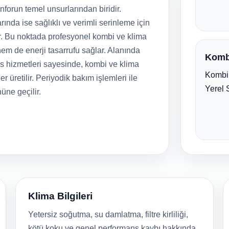
forun temel unsurlarından biridir.
rında ise sağlıklı ve verimli serinleme için
r. Bu noktada profesyonel kombi ve klima
em de enerji tasarrufu sağlar. Alanında
Komb
is hizmetleri sayesinde, kombi ve klima
Kombi 
er üretilir. Periyodik bakım işlemleri ile
Yerel 
nüne geçilir.
Klima Bilgileri
Yetersiz soğutma, su damlatma, filtre kirliliği,
kötü koku ve genel performans kaybı hakkında