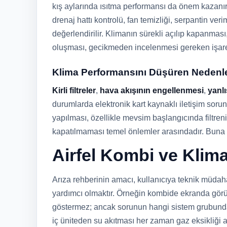
kış aylarında ısıtma performansı da önem kazanı
drenaj hattı kontrolü, fan temizliği, serpantin veri
değerlendirilir. Klimanın sürekli açılıp kapanmas
oluşması, gecikmeden incelenmesi gereken işaret
Klima Performansını Düşüren Nedenl
Kirli filtreler
,
hava akışının engellenmesi
,
yanlı
durumlarda elektronik kart kaynaklı iletişim sorun
yapılması, özellikle mevsim başlangıcında filtre
kapatılmaması temel önlemler arasındadır. Buna r
Airfel Kombi ve Klim
Arıza rehberinin amacı, kullanıcıya teknik müdaha
yardımcı olmaktır. Örneğin kombide ekranda görü
göstermez; ancak sorunun hangi sistem grubunda y
iç üniteden su akıtması her zaman gaz eksikliği 