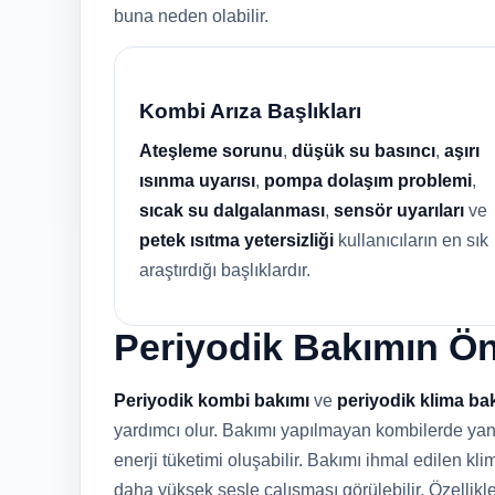
buna neden olabilir.
Kombi Arıza Başlıkları
Ateşleme sorunu
,
düşük su basıncı
,
aşırı
ısınma uyarısı
,
pompa dolaşım problemi
,
sıcak su dalgalanması
,
sensör uyarıları
ve
petek ısıtma yetersizliği
kullanıcıların en sık
araştırdığı başlıklardır.
Periyodik Bakımın Ö
Periyodik kombi bakımı
ve
periyodik klima ba
yardımcı olur. Bakımı yapılmayan kombilerde yanma
enerji tüketimi oluşabilir. Bakımı ihmal edilen klim
daha yüksek sesle çalışması görülebilir. Özellik