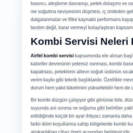
basıncı, ateşleme davranışı, petek dolaşımı ve sı
ise soğutma seviyesinin düşmesi, iç üniteden gel
dalgalanmalar ve filtre kaynaklı performans kayıpl
tanıtım değil, karar vermeyi kolaylaştıran kapsamlı
Kombi Servisi Neleri
Airfel kombi servisi
kapsamında ele alınan başlı
kalorifer devresinin yetersiz ısınması, kombi bas
kapatması, peteklerin altının soğuk üstünün sıca
verim kaybı gibi teknik başlıklardır. Özellikle 
durum hem yakıt tüketimini yükseltebilir hem de 
Bir kombi düzgün çalışıyor gibi görünse bile, dü
suyunda ani ısınma ve soğuma gibi belirtiler yaklaş
edildiğinde küçük bir ayar ihtiyacı zamanla daha 
farklı iklim koşullarına sahip bölgelerde kombi k
alışkanlıkları cihaz ömrü açısından belirleyicidir.