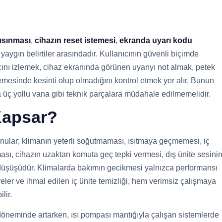
 ısınması
,
cihazın reset istemesi
,
ekranda uyarı kodu
yaygın belirtiler arasındadır. Kullanıcının güvenli biçimde
ncını izlemek, cihaz ekranında görünen uyarıyı not almak, petek
emesinde kesinti olup olmadığını kontrol etmek yer alır. Bunun
a üç yollu vana gibi teknik parçalara müdahale edilmemelidir.
 Kapsar?
onular; klimanın yeterli soğutmaması, ısıtmaya geçmemesi, iç
sı, cihazın uzaktan komuta geç tepki vermesi, dış ünite sesini
si düşüşüdür. Klimalarda bakımın gecikmesi yalnızca performansı
ltreler ve ihmal edilen iç ünite temizliği, hem verimsiz çalışmaya
lir.
öneminde artarken, ısı pompası mantığıyla çalışan sistemlerde