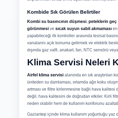
Kombide Sık Görülen Belirtiler
Kombi su basıncının düşmesi
,
peteklerin geç
görünmesi
ve
sıcak suyun sabit akmaması
en 
yapabileceği ilk kontroller arasında tesisat bası
vanalarını açık konuma getirmek ve elektrik besl
dışında gaz valfi, anakart, fan, NTC sensörü vey
Klima Servisi Neleri
Airfel klima servisi
alanında en sık araştırılan k
üniteden su damlaması, ortamda ağır koku oluşma
artması ve filtre kirlenmesine bağlı hava kalite
değil, hava kalitesini de doğrudan etkiler. Kirli fi
neden olabilir hem de kullanım konforunu azaltabi
Gaziantep içinde klima kullanım yoğunluğu yaz d