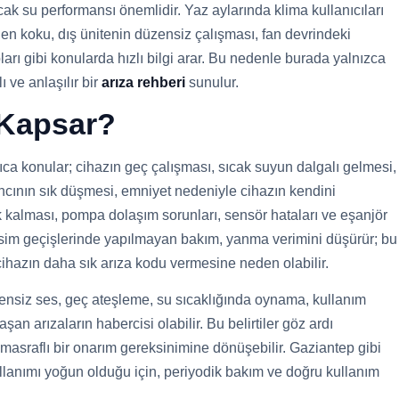
cak su performansı önemlidir. Yaz aylarında klima kullanıcıları
en koku, dış ünitenin düzensiz çalışması, fan devrindeki
arı gibi konularda hızlı bilgi arar. Bu nedenle burada yalnızca
 ve anlaşılır bir
arıza rehberi
sunulur.
 Kapsar?
ca konular; cihazın geç çalışması, sıcak suyun dalgalı gelmesi,
ıncının sık düşmesi, emniyet nedeniyle cihazın kendini
k kalması, pompa dolaşım sorunları, sensör hataları ve eşanjör
mevsim geçişlerinde yapılmayan bakım, yanma verimini düşürür; bu
cihazın daha sık arıza kodu vermesine neden olabilir.
zensiz ses, geç ateşleme, su sıcaklığında oynama, kullanım
an arızaların habercisi olabilir. Bu belirtiler göz ardı
masraflı bir onarım gereksinimine dönüşebilir. Gaziantep gibi
ullanımı yoğun olduğu için, periyodik bakım ve doğru kullanım