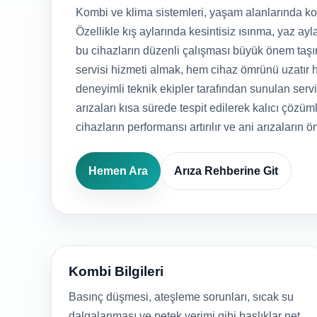
Kombi ve klima sistemleri, yaşam alanlarında kon
Özellikle kış aylarında kesintisiz ısınma, yaz ayla
bu cihazların düzenli çalışması büyük önem taşı
servisi hizmeti almak, hem cihaz ömrünü uzatır h
deneyimli teknik ekipler tarafından sunulan serv
arızaları kısa sürede tespit edilerek kalıcı çözüml
cihazların performansı artırılır ve ani arızaların ö
Hemen Ara
Arıza Rehberine Git
Kombi Bilgileri
Basınç düşmesi, ateşleme sorunları, sıcak su
dalgalanması ve petek verimi gibi başlıklar net