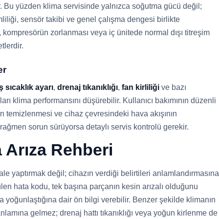
r. Bu yüzden klima servisinde yalnızca soğutma gücü değil;
mliliği, sensör takibi ve genel çalışma dengesi birlikte
ı, kompresörün zorlanması veya iç ünitede normal dışı titreşim
lerdir.
er
ş sıcaklık ayarı
,
drenaj tıkanıklığı
,
fan kirliliği
ve bazı
ları klima performansını düşürebilir. Kullanıcı bakımının düzenli
nin temizlenmesi ve cihaz çevresindeki hava akışının
ağmen sorun sürüyorsa detaylı servis kontrolü gerekir.
a Arıza Rehberi
le yaptırmak değil; cihazın verdiği belirtileri anlamlandırmasına
len hata kodu, tek başına parçanın kesin arızalı olduğunu
oğunlaştığına dair ön bilgi verebilir. Benzer şekilde klimanın
anlamına gelmez; drenaj hattı tıkanıklığı veya yoğun kirlenme de