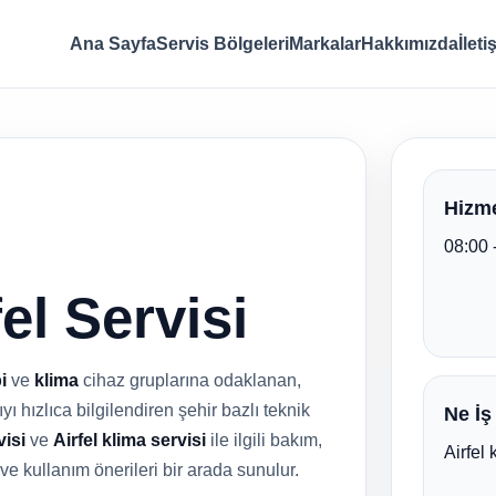
Ana Sayfa
Servis Bölgeleri
Markalar
Hakkımızda
İleti
Hizme
08:00 
el Servisi
i
ve
klima
cihaz gruplarına odaklanan,
ı hızlıca bilgilendiren şehir bazlı teknik
Ne İş
visi
ve
Airfel klima servisi
ile ilgili bakım,
Airfel 
 ve kullanım önerileri bir arada sunulur.