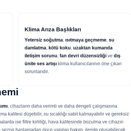
Klima Arıza Başlıkları
Yetersiz soğutma
,
ısıtmaya geçmeme
,
su
damlatma
,
kötü koku
,
uzaktan kumanda
iletişim sorunu
,
fan devri düzensizliği
ve
dış
ünite ses artışı
klima kullanıcılarının öne çıkan
sorunlarıdır.
nemi
kımı
, cihazların daha verimli ve daha dengeli çalışmasına
 kalitesi düşebilir, su sıcaklığı sabit kalmayabilir ve gereksiz
alarda ise filtre kirliliği, hava kalitesinde bozulma ve cihazın
le sezon başlamadan önce yapılan bakım, ileride oluşabilecek