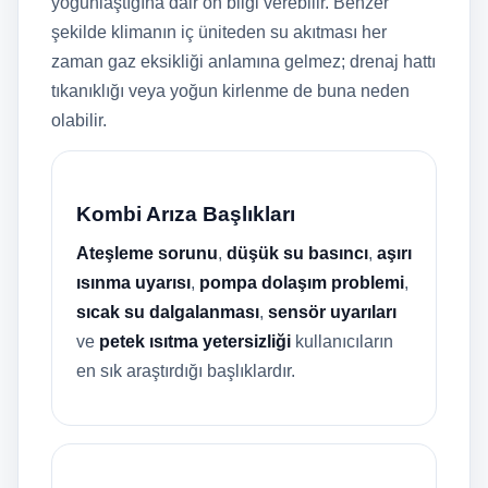
yoğunlaştığına dair ön bilgi verebilir. Benzer
şekilde klimanın iç üniteden su akıtması her
zaman gaz eksikliği anlamına gelmez; drenaj hattı
tıkanıklığı veya yoğun kirlenme de buna neden
olabilir.
Kombi Arıza Başlıkları
Ateşleme sorunu
,
düşük su basıncı
,
aşırı
ısınma uyarısı
,
pompa dolaşım problemi
,
sıcak su dalgalanması
,
sensör uyarıları
ve
petek ısıtma yetersizliği
kullanıcıların
en sık araştırdığı başlıklardır.