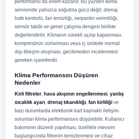
performansı da önem kazanır. Bu yüzden klima
servisinde yalnızca soğutma gücü değil; drenaj
hattı kontrolü, fan temizliği, serpantin verimliliği,
sensör takibi ve genel çalışma dengesi birlikte
değerlendirilir. Klimanın sürekli açılıp kapanması,
kompresörün zorlanması veya iç ünitede normal
dışı titreşim oluşması, gecikmeden incelenmesi
gereken işaretlerdir.
Klima Performansını Düşüren
Nedenler
Kirli filtreler
,
hava akışının engellenmesi
,
yanlış
sıcaklık ayarı
,
drenaj tıkanıklığı
,
fan kirliliği
ve
bazı durumlarda elektronik kart kaynaklı iletişim
sorunları klima performansını düşürebilir. Kullanıcı
bakımının düzenli yapılması, özellikle mevsim
başlangıcında filtrenin temizlenmesi ve cihaz