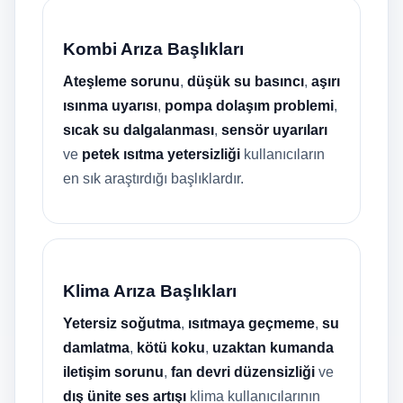
Kombi Arıza Başlıkları
Ateşleme sorunu
,
düşük su basıncı
,
aşırı
ısınma uyarısı
,
pompa dolaşım problemi
,
sıcak su dalgalanması
,
sensör uyarıları
ve
petek ısıtma yetersizliği
kullanıcıların
en sık araştırdığı başlıklardır.
Klima Arıza Başlıkları
Yetersiz soğutma
,
ısıtmaya geçmeme
,
su
damlatma
,
kötü koku
,
uzaktan kumanda
iletişim sorunu
,
fan devri düzensizliği
ve
dış ünite ses artışı
klima kullanıcılarının