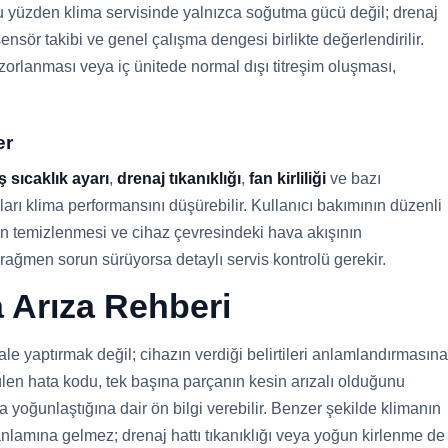
u yüzden klima servisinde yalnızca soğutma gücü değil; drenaj
, sensör takibi ve genel çalışma dengesi birlikte değerlendirilir.
orlanması veya iç ünitede normal dışı titreşim oluşması,
er
ş sıcaklık ayarı
,
drenaj tıkanıklığı
,
fan kirliliği
ve bazı
ları klima performansını düşürebilir. Kullanıcı bakımının düzenli
nin temizlenmesi ve cihaz çevresindeki hava akışının
ağmen sorun sürüyorsa detaylı servis kontrolü gerekir.
a Arıza Rehberi
le yaptırmak değil; cihazın verdiği belirtileri anlamlandırmasına
len hata kodu, tek başına parçanın kesin arızalı olduğunu
oğunlaştığına dair ön bilgi verebilir. Benzer şekilde klimanın
anlamına gelmez; drenaj hattı tıkanıklığı veya yoğun kirlenme de