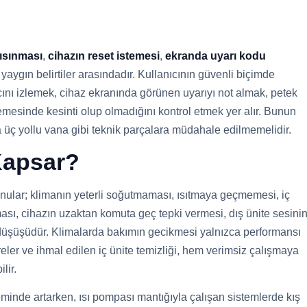
 ısınması
,
cihazın reset istemesi
,
ekranda uyarı kodu
yaygın belirtiler arasındadır. Kullanıcının güvenli biçimde
ncını izlemek, cihaz ekranında görünen uyarıyı not almak, petek
emesinde kesinti olup olmadığını kontrol etmek yer alır. Bunun
a üç yollu vana gibi teknik parçalara müdahale edilmemelidir.
 Kapsar?
onular; klimanın yeterli soğutmaması, ısıtmaya geçmemesi, iç
sı, cihazın uzaktan komuta geç tepki vermesi, dış ünite sesini
si düşüşüdür. Klimalarda bakımın gecikmesi yalnızca performansı
ltreler ve ihmal edilen iç ünite temizliği, hem verimsiz çalışmaya
lir.
inde artarken, ısı pompası mantığıyla çalışan sistemlerde kış