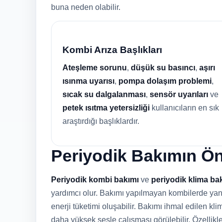
buna neden olabilir.
Kombi Arıza Başlıkları
Ateşleme sorunu
,
düşük su basıncı
,
aşırı
ısınma uyarısı
,
pompa dolaşım problemi
,
sıcak su dalgalanması
,
sensör uyarıları
ve
petek ısıtma yetersizliği
kullanıcıların en sık
araştırdığı başlıklardır.
Periyodik Bakımın Ö
Periyodik kombi bakımı
ve
periyodik klima ba
yardımcı olur. Bakımı yapılmayan kombilerde yanma
enerji tüketimi oluşabilir. Bakımı ihmal edilen klim
daha yüksek sesle çalışması görülebilir. Özellik