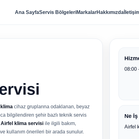
Ana Sayfa
Servis Bölgeleri
Markalar
Hakkımızda
İletişi
Hizme
08:00 
ervisi
e
klima
cihaz gruplarına odaklanan, beyaz
ca bilgilendiren şehir bazlı teknik servis
Ne İş
e
Airfel klima servisi
ile ilgili bakım,
Airfel 
 ve kullanım önerileri bir arada sunulur.