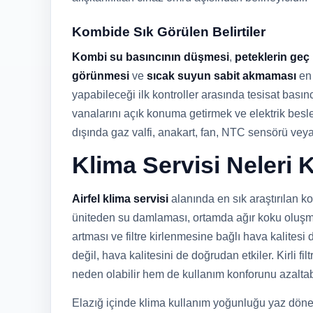
Kombide Sık Görülen Belirtiler
Kombi su basıncının düşmesi
,
peteklerin geç
görünmesi
ve
sıcak suyun sabit akmaması
en 
yapabileceği ilk kontroller arasında tesisat bası
vanalarını açık konuma getirmek ve elektrik besl
dışında gaz valfi, anakart, fan, NTC sensörü vey
Klima Servisi Neleri
Airfel klima servisi
alanında en sık araştırılan k
üniteden su damlaması, ortamda ağır koku oluşma
artması ve filtre kirlenmesine bağlı hava kalite
değil, hava kalitesini de doğrudan etkiler. Kirli fi
neden olabilir hem de kullanım konforunu azaltabi
Elazığ içinde klima kullanım yoğunluğu yaz dönem