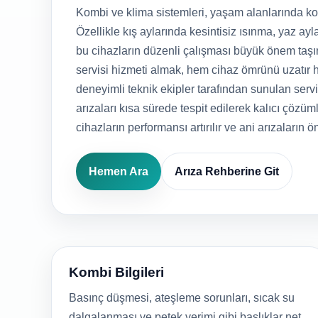
Kombi ve klima sistemleri, yaşam alanlarında kon
Özellikle kış aylarında kesintisiz ısınma, yaz ayla
bu cihazların düzenli çalışması büyük önem taşı
servisi hizmeti almak, hem cihaz ömrünü uzatır h
deneyimli teknik ekipler tarafından sunulan serv
arızaları kısa sürede tespit edilerek kalıcı çözüml
cihazların performansı artırılır ve ani arızaların ö
Hemen Ara
Arıza Rehberine Git
Kombi Bilgileri
Basınç düşmesi, ateşleme sorunları, sıcak su
dalgalanması ve petek verimi gibi başlıklar net