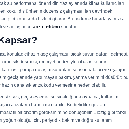
cak su performansı önemlidir. Yaz aylarında klima kullanıcıları
en koku, dış ünitenin düzensiz çalışması, fan devrindeki
arı gibi konularda hızlı bilgi arar. Bu nedenle burada yalnızca
 ve anlaşılır bir
arıza rehberi
sunulur.
 Kapsar?
ca konular; cihazın geç çalışması, sıcak suyun dalgalı gelmesi,
ıncının sık düşmesi, emniyet nedeniyle cihazın kendini
k kalması, pompa dolaşım sorunları, sensör hataları ve eşanjör
mevsim geçişlerinde yapılmayan bakım, yanma verimini düşürür; bu
cihazın daha sık arıza kodu vermesine neden olabilir.
zensiz ses, geç ateşleme, su sıcaklığında oynama, kullanım
an arızaların habercisi olabilir. Bu belirtiler göz ardı
asraflı bir onarım gereksinimine dönüşebilir. Elazığ gibi farklı
mı yoğun olduğu için, periyodik bakım ve doğru kullanım