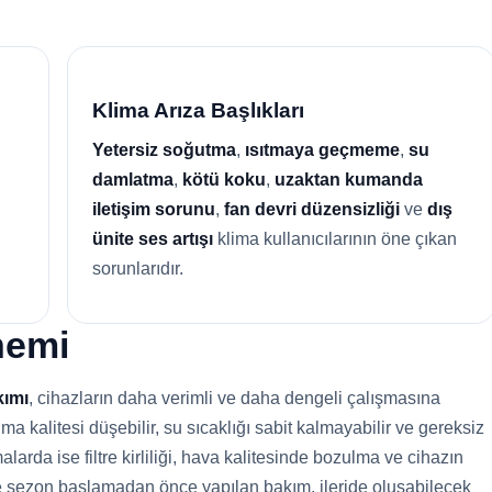
Klima Arıza Başlıkları
Yetersiz soğutma
,
ısıtmaya geçmeme
,
su
damlatma
,
kötü koku
,
uzaktan kumanda
iletişim sorunu
,
fan devri düzensizliği
ve
dış
ünite ses artışı
klima kullanıcılarının öne çıkan
sorunlarıdır.
nemi
kımı
, cihazların daha verimli ve daha dengeli çalışmasına
 kalitesi düşebilir, su sıcaklığı sabit kalmayabilir ve gereksiz
alarda ise filtre kirliliği, hava kalitesinde bozulma ve cihazın
le sezon başlamadan önce yapılan bakım, ileride oluşabilecek