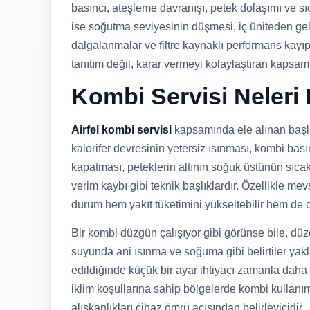
basıncı, ateşleme davranışı, petek dolaşımı ve sı
ise soğutma seviyesinin düşmesi, iç üniteden gel
dalgalanmalar ve filtre kaynaklı performans kayıpl
tanıtım değil, karar vermeyi kolaylaştıran kapsamlı
Kombi Servisi Neleri
Airfel kombi servisi
kapsamında ele alınan başlı
kalorifer devresinin yetersiz ısınması, kombi bas
kapatması, peteklerin altının soğuk üstünün sıca
verim kaybı gibi teknik başlıklardır. Özellikle 
durum hem yakıt tüketimini yükseltebilir hem de 
Bir kombi düzgün çalışıyor gibi görünse bile, dü
suyunda ani ısınma ve soğuma gibi belirtiler yaklaş
edildiğinde küçük bir ayar ihtiyacı zamanla daha m
iklim koşullarına sahip bölgelerde kombi kullanı
alışkanlıkları cihaz ömrü açısından belirleyicidir.