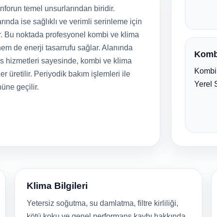
forun temel unsurlarından biridir.
rında ise sağlıklı ve verimli serinleme için
r. Bu noktada profesyonel kombi ve klima
em de enerji tasarrufu sağlar. Alanında
Komb
is hizmetleri sayesinde, kombi ve klima
Kombi 
er üretilir. Periyodik bakım işlemleri ile
Yerel 
nüne geçilir.
Klima Bilgileri
Yetersiz soğutma, su damlatma, filtre kirliliği,
kötü koku ve genel performans kaybı hakkında