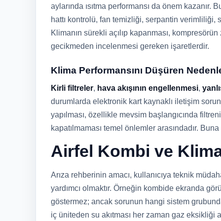
aylarında ısıtma performansı da önem kazanır. B
hattı kontrolü, fan temizliği, serpantin verimliliği
Klimanın sürekli açılıp kapanması, kompresörün z
gecikmeden incelenmesi gereken işaretlerdir.
Klima Performansını Düşüren Nedenl
Kirli filtreler
,
hava akışının engellenmesi
,
yanlı
durumlarda elektronik kart kaynaklı iletişim sorun
yapılması, özellikle mevsim başlangıcında filtre
kapatılmaması temel önlemler arasındadır. Buna r
Airfel Kombi ve Klim
Arıza rehberinin amacı, kullanıcıya teknik müdaha
yardımcı olmaktır. Örneğin kombide ekranda görü
göstermez; ancak sorunun hangi sistem grubunda y
iç üniteden su akıtması her zaman gaz eksikliği 