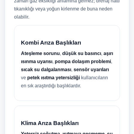
zaman gaz eksikliği anlamına gelmez; drenaj hattı
tıkanıklığı veya yoğun kirlenme de buna neden
olabilir.
Kombi Arıza Başlıkları
Ateşleme sorunu
,
düşük su basıncı
,
aşırı
ısınma uyarısı
,
pompa dolaşım problemi
,
sıcak su dalgalanması
,
sensör uyarıları
ve
petek ısıtma yetersizliği
kullanıcıların
en sık araştırdığı başlıklardır.
Klima Arıza Başlıkları
Yetersiz soğutma
,
ısıtmaya geçmeme
,
su