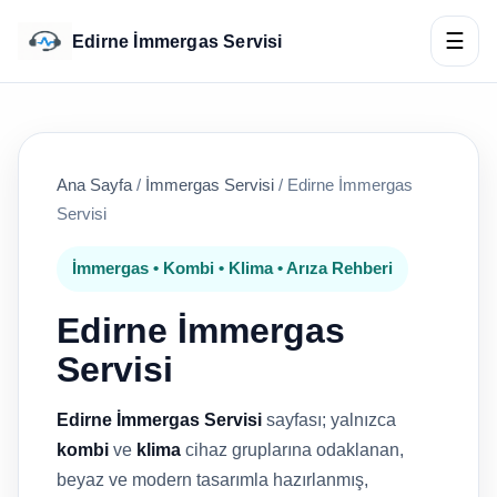
☰
Edirne İmmergas Servisi
Ana Sayfa
/
İmmergas Servisi
/
Edirne İmmergas
Servisi
İmmergas • Kombi • Klima • Arıza Rehberi
Edirne İmmergas
Servisi
Edirne İmmergas Servisi
sayfası; yalnızca
kombi
ve
klima
cihaz gruplarına odaklanan,
beyaz ve modern tasarımla hazırlanmış,