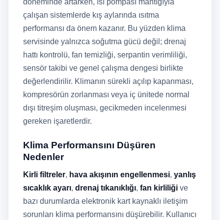
döneminde artarken, ısı pompası mantığıyla
çalışan sistemlerde kış aylarında ısıtma
performansı da önem kazanır. Bu yüzden klima
servisinde yalnızca soğutma gücü değil; drenaj
hattı kontrolü, fan temizliği, serpantin verimliliği,
sensör takibi ve genel çalışma dengesi birlikte
değerlendirilir. Klimanın sürekli açılıp kapanması,
kompresörün zorlanması veya iç ünitede normal
dışı titreşim oluşması, gecikmeden incelenmesi
gereken işaretlerdir.
Klima Performansını Düşüren
Nedenler
Kirli filtreler
,
hava akışının engellenmesi
,
yanlış
sıcaklık ayarı
,
drenaj tıkanıklığı
,
fan kirliliği
ve
bazı durumlarda elektronik kart kaynaklı iletişim
sorunları klima performansını düşürebilir. Kullanıcı