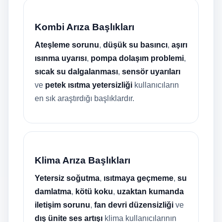
Kombi Arıza Başlıkları
Ateşleme sorunu
,
düşük su basıncı
,
aşırı
ısınma uyarısı
,
pompa dolaşım problemi
,
sıcak su dalgalanması
,
sensör uyarıları
ve
petek ısıtma yetersizliği
kullanıcıların
en sık araştırdığı başlıklardır.
Klima Arıza Başlıkları
Yetersiz soğutma
,
ısıtmaya geçmeme
,
su
damlatma
,
kötü koku
,
uzaktan kumanda
iletişim sorunu
,
fan devri düzensizliği
ve
dış ünite ses artışı
klima kullanıcılarının