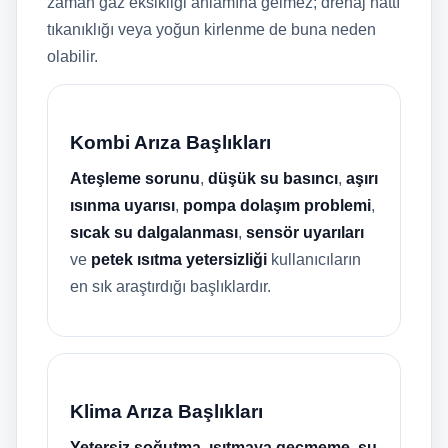
zaman gaz eksikliği anlamına gelmez; drenaj hattı
tıkanıklığı veya yoğun kirlenme de buna neden
olabilir.
Kombi Arıza Başlıkları
Ateşleme sorunu
,
düşük su basıncı
,
aşırı
ısınma uyarısı
,
pompa dolaşım problemi
,
sıcak su dalgalanması
,
sensör uyarıları
ve
petek ısıtma yetersizliği
kullanıcıların
en sık araştırdığı başlıklardır.
Klima Arıza Başlıkları
Yetersiz soğutma
,
ısıtmaya geçmeme
,
su