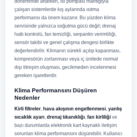
döneminde artarken, ısı pompası mantığıyla
çalışan sistemlerde kış aylarında ısıtma
performansı da önem kazanır. Bu yüzden klima
servisinde yalnızca soğutma gücü değil; drenaj
hattı kontrolü, fan temizliği, serpantin verimliliği,
sensör takibi ve genel çalışma dengesi birlikte
değerlendirilir. Klimanın sürekli açılıp kapanması,
kompresörün zorlanması veya iç ünitede normal
dışı titreşim oluşması, gecikmeden incelenmesi
gereken işaretlerdir.
Klima Performansını Düşüren
Nedenler
Kirli filtreler
,
hava akışının engellenmesi
,
yanlış
sıcaklık ayarı
,
drenaj tıkanıklığı
,
fan kirliliği
ve
bazı durumlarda elektronik kart kaynaklı iletişim
sorunları klima performansını düşürebilir. Kullanıcı