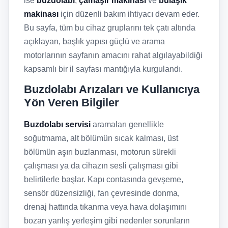
ise
buzdolabı
,
çamaşır makinası
ve
bulaşık
makinası
için düzenli bakım ihtiyacı devam eder.
Bu sayfa, tüm bu cihaz gruplarını tek çatı altında
açıklayan, başlık yapısı güçlü ve arama
motorlarının sayfanın amacını rahat algılayabildiği
kapsamlı bir il sayfası mantığıyla kurgulandı.
Buzdolabı Arızaları ve Kullanıcıya
Yön Veren Bilgiler
Buzdolabı servisi
aramaları genellikle
soğutmama, alt bölümün sıcak kalması, üst
bölümün aşırı buzlanması, motorun sürekli
çalışması ya da cihazın sesli çalışması gibi
belirtilerle başlar. Kapı contasında gevşeme,
sensör düzensizliği, fan çevresinde donma,
drenaj hattında tıkanma veya hava dolaşımını
bozan yanlış yerleşim gibi nedenler sorunların