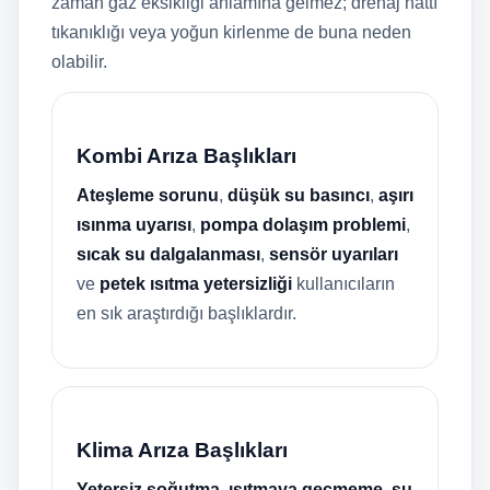
zaman gaz eksikliği anlamına gelmez; drenaj hattı
tıkanıklığı veya yoğun kirlenme de buna neden
olabilir.
Kombi Arıza Başlıkları
Ateşleme sorunu
,
düşük su basıncı
,
aşırı
ısınma uyarısı
,
pompa dolaşım problemi
,
sıcak su dalgalanması
,
sensör uyarıları
ve
petek ısıtma yetersizliği
kullanıcıların
en sık araştırdığı başlıklardır.
Klima Arıza Başlıkları
Yetersiz soğutma
,
ısıtmaya geçmeme
,
su