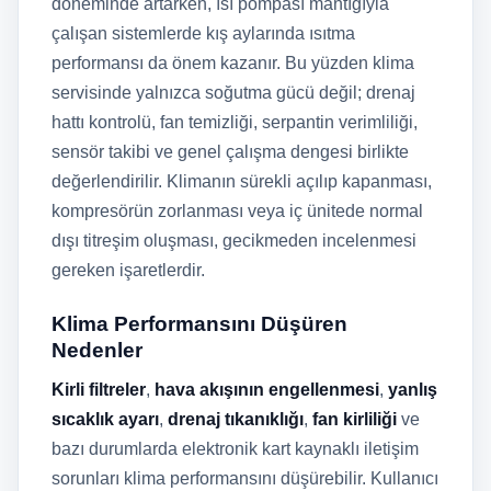
döneminde artarken, ısı pompası mantığıyla
çalışan sistemlerde kış aylarında ısıtma
performansı da önem kazanır. Bu yüzden klima
servisinde yalnızca soğutma gücü değil; drenaj
hattı kontrolü, fan temizliği, serpantin verimliliği,
sensör takibi ve genel çalışma dengesi birlikte
değerlendirilir. Klimanın sürekli açılıp kapanması,
kompresörün zorlanması veya iç ünitede normal
dışı titreşim oluşması, gecikmeden incelenmesi
gereken işaretlerdir.
Klima Performansını Düşüren
Nedenler
Kirli filtreler
,
hava akışının engellenmesi
,
yanlış
sıcaklık ayarı
,
drenaj tıkanıklığı
,
fan kirliliği
ve
bazı durumlarda elektronik kart kaynaklı iletişim
sorunları klima performansını düşürebilir. Kullanıcı