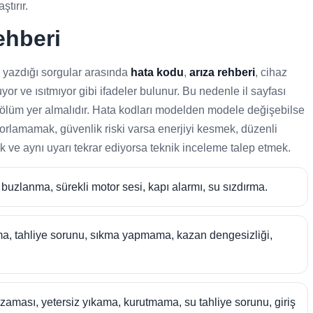
tırır.
ehberi
k yazdığı sorgular arasında
hata kodu
,
arıza rehberi
, cihaz
or ve ısıtmıyor gibi ifadeler bulunur. Bu nedenle il sayfası
 bölüm yer almalıdır. Hata kodları modelden modele değişebilse
 zorlamamak, güvenlik riski varsa enerjiyi kesmek, düzenli
ak ve aynı uyarı tekrar ediyorsa teknik inceleme talep etmek.
uzlanma, sürekli motor sesi, kapı alarmı, su sızdırma.
, tahliye sorunu, sıkma yapmama, kazan dengesizliği,
aması, yetersiz yıkama, kurutmama, su tahliye sorunu, giriş