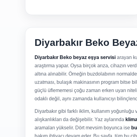
Diyarbakır Beko Beyaz
Diyarbakır Beko beyaz eşya servisi
arayan ku
araştırma yapar. Oysa birçok arıza, cihazın ve
altına alınabilir. Örneğin buzdolabının normal
uzatması, bulaşık makinasının program bitse bi
güçlü üflememesi çoğu zaman erken uyarı niteliğ
odaklı değil, aynı zamanda kullanıcıyı bilinçlend
Diyarbakır gibi farklı iklim, kullanım yoğunluğu v
alışkanlıkları da değişebilir. Yaz aylarında
klima
aramaları yükselir. Dört mevsim boyunca ise
bu
bakım ihtiyacı devam eder. Bu sayfa, tüm bu ciha