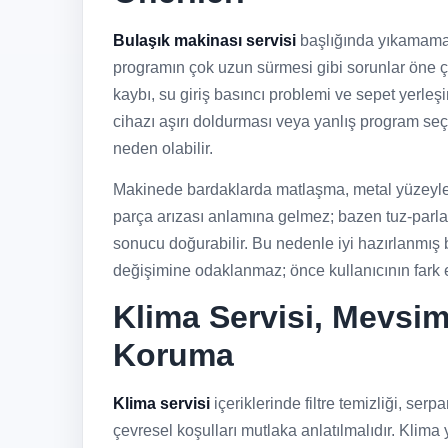
Bulaşık makinası servisi
başlığında yıkamama,
programın çok uzun sürmesi gibi sorunlar öne çıkar
kaybı, su giriş basıncı problemi ve sepet yerleşi
cihazı aşırı doldurması veya yanlış program se
neden olabilir.
Makinede bardaklarda matlaşma, metal yüzeylerd
parça arızası anlamına gelmez; bazen tuz-parlatıc
sonucu doğurabilir. Bu nedenle iyi hazırlanmış 
değişimine odaklanmaz; önce kullanıcının fark e
Klima Servisi, Mevsi
Koruma
Klima servisi
içeriklerinde filtre temizliği, serp
çevresel koşulları mutlaka anlatılmalıdır. Klim