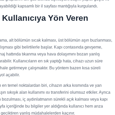
yabildiği kapsamlı bir il sayfası mantığıyla kurgulandı.
e Kullanıcıya Yön Veren
ma, alt bölümün sıcak kalması, üst bölümün aşırı buzlanması,
lışması gibi belirtilerle başlar. Kapı contasında gevşeme,
naj hattında tıkanma veya hava dolaşımını bozan yanlış
abilir. Kullanıcıların en sık yaptığı hata, cihazı uzun süre
z hale getirmeye çalışmaktır. Bu yöntem bazen kısa süreli
l açabilir.
 en temel noktalardan biri, cihazın arka kısmında ve yan
rı sıkışık alan kullanımı ısı transferini olumsuz etkiler. Ayrıca
bozulması, iç aydınlatmanın sürekli açık kalması veya kapı
Sayfa içeriğinde bu bilgiler yer aldığında kullanıcı hem arıza
ı geciktiren yanlış müdahalelerden kaçınır.