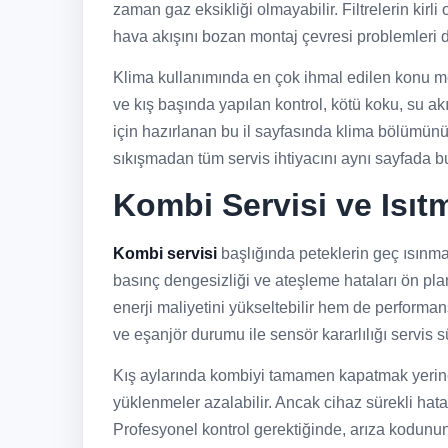
zaman gaz eksikliği olmayabilir. Filtrelerin kir
hava akışını bozan montaj çevresi problemleri de
Klima kullanımında en çok ihmal edilen konu me
ve kış başında yapılan kontrol, kötü koku, su a
için hazırlanan bu il sayfasında klima bölümünün 
sıkışmadan tüm servis ihtiyacını aynı sayfada b
Kombi Servisi ve Isıt
Kombi servisi
başlığında peteklerin geç ısınmas
basınç dengesizliği ve ateşleme hataları ön pla
enerji maliyetini yükseltebilir hem de performans
ve eşanjör durumu ile sensör kararlılığı servis 
Kış aylarında kombiyi tamamen kapatmak yerine 
yüklenmeler azalabilir. Ancak cihaz sürekli hata
Profesyonel kontrol gerektiğinde, arıza kodunun