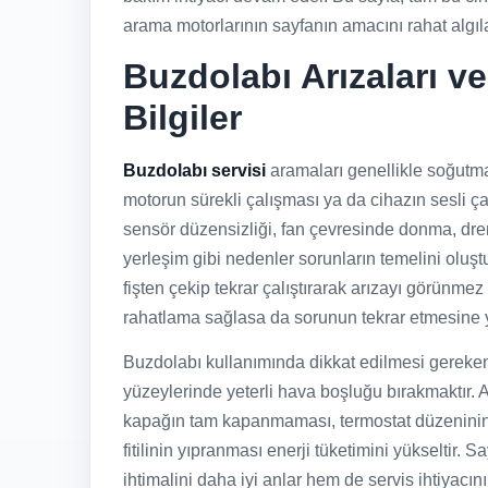
arama motorlarının sayfanın amacını rahat algıla
Buzdolabı Arızaları v
Bilgiler
Buzdolabı servisi
aramaları genellikle soğutma
motorun sürekli çalışması ya da cihazın sesli ça
sensör düzensizliği, fan çevresinde donma, dre
yerleşim gibi nedenler sorunların temelini oluştur
fişten çekip tekrar çalıştırarak arızayı görünme
rahatlama sağlasa da sorunun tekrar etmesine yo
Buzdolabı kullanımında dikkat edilmesi gereken
yüzeylerinde yeterli hava boşluğu bırakmaktır. Aşı
kapağın tam kapanmaması, termostat düzeninin 
fitilinin yıpranması enerji tüketimini yükseltir. 
ihtimalini daha iyi anlar hem de servis ihtiyacın