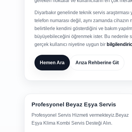
gereken noktalar ve kullanıcıların en çok merak e
Diyarbakır genelinde teknik servis araştırması
telefon numarası değil, aynı zamanda cihazın n
belirtilerle kendini gösterdiğini ve bakım yapı
büyüyebileceğini öğrenmek ister. Bu nedenle say
gerçek kullanıcı niyetine uygun bir
bilgilendiri
Hemen Ara
Arıza Rehberine Git
Profesyonel Beyaz Eşya Servis
Profesyonel Servis Hizmeti vermekteyiz.Beyaz
Eşya Klima Kombi Servis Desteği Alın.