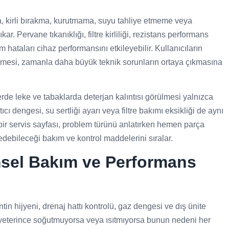
 kirli bırakma, kurutmama, suyu tahliye etmeme veya
. Pervane tıkanıklığı, filtre kirliliği, rezistans performans
m hataları cihaz performansını etkileyebilir. Kullanıcıların
çmesi, zamanla daha büyük teknik sorunların ortaya çıkmasına
e leke ve tabaklarda deterjan kalıntısı görülmesi yalnızca
ı dengesi, su sertliği ayarı veya filtre bakımı eksikliği de aynı
bir servis sayfası, problem türünü anlatırken hemen parça
debileceği bakım ve kontrol maddelerini sıralar.
msel Bakım ve Performans
antin hijyeni, drenaj hattı kontrolü, gaz dengesi ve dış ünite
a yeterince soğutmuyorsa veya ısıtmıyorsa bunun nedeni her