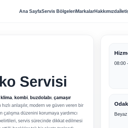
Ana Sayfa
Servis Bölgeleri
Markalar
Hakkımızda
İlet
Hizme
08:00 
ko Servisi
,
klima
,
kombi
,
buzdolabı
,
çamaşır
Odak 
in hızlı anlaşılır, modern ve güven veren bir
arın çalışma düzenini korumaya yardımcı
Beyaz 
elirtileri, servis sürecinde dikkat edilmesi