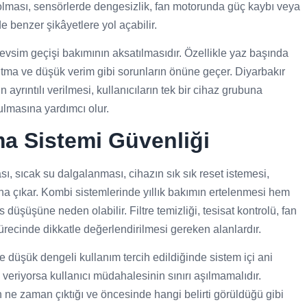
li olması, sensörlerde dengesizlik, fan motorunda güç kaybı veya
 benzer şikâyetlere yol açabilir.
vsim geçişi bakımının aksatılmasıdır. Özellikle yaz başında
kıtma ve düşük verim gibi sorunların önüne geçer. Diyarbakır
ayrıntılı verilmesi, kullanıcıların tek bir cihaz grubuna
ulmasına yardımcı olur.
ma Sistemi Güvenliği
ı, sıcak su dalgalanması, cihazın sık sık reset istemesi,
na çıkar. Kombi sistemlerinde yıllık bakımın ertelenmesi hem
 düşüşüne neden olabilir. Filtre temizliği, tesisat kontrolü, fan
sürecinde dikkatle değerlendirilmesi gereken alanlardır.
düşük dengeli kullanım tercih edildiğinde sistem içi ani
 veriyorsa kullanıcı müdahalesinin sınırı aşılmamalıdır.
 ne zaman çıktığı ve öncesinde hangi belirti görüldüğü gibi