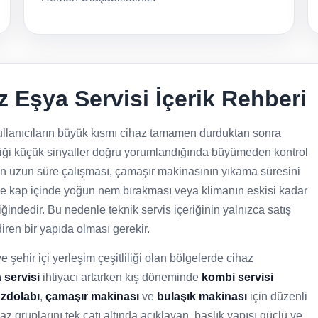
 Eşya Servisi İçerik Rehberi
llanıcıların büyük kısmı cihaz tamamen durduktan sonra
rdiği küçük sinyaller doğru yorumlandığında büyümeden kontrol
den uzun süre çalışması, çamaşır makinasının yıkama süresini
le kap içinde yoğun nem bırakması veya klimanın eskisi kadar
indedir. Bu nedenle teknik servis içeriğinin yalnızca satış
iren bir yapıda olması gerekir.
e şehir içi yerleşim çeşitliliği olan bölgelerde cihaz
 servisi
ihtiyacı artarken kış döneminde
kombi servisi
zdolabı
,
çamaşır makinası
ve
bulaşık makinası
için düzenli
z gruplarını tek çatı altında açıklayan, başlık yapısı güçlü ve