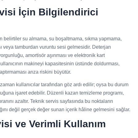
si İçin Bilgilendirici
ın belirtiler su almama, su boşaltmama, sıkma yapmama,
 veya tamburdan vuruntu sesi gelmesidir. Deterjan
yorgunluğu, amortisör aşınması ve elektronik kart
r. Kullanıcının makineyi kapasitesinin üstünde doldurması,
ptırmaması arıza riskini büyütür.
man kullanıcılar tarafından göz ardı edilir; oysa bu durum
lduğuna işaret edebilir. Düzenli kazan temizleme programı,
oranını azaltır. Teknik servis sayfasında bu noktaların
ını değil gerçek değer sunan içerik hâline gelmesini sağlar.
isi ve Verimli Kullanım