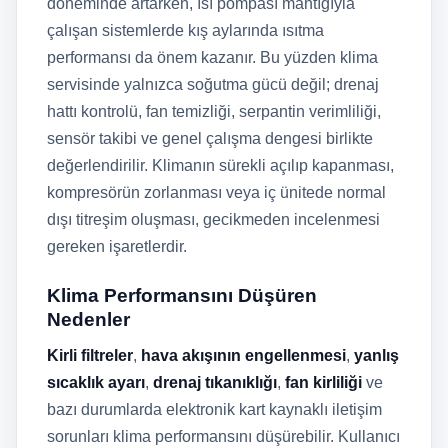
döneminde artarken, ısı pompası mantığıyla
çalışan sistemlerde kış aylarında ısıtma
performansı da önem kazanır. Bu yüzden klima
servisinde yalnızca soğutma gücü değil; drenaj
hattı kontrolü, fan temizliği, serpantin verimliliği,
sensör takibi ve genel çalışma dengesi birlikte
değerlendirilir. Klimanın sürekli açılıp kapanması,
kompresörün zorlanması veya iç ünitede normal
dışı titreşim oluşması, gecikmeden incelenmesi
gereken işaretlerdir.
Klima Performansını Düşüren
Nedenler
Kirli filtreler
,
hava akışının engellenmesi
,
yanlış
sıcaklık ayarı
,
drenaj tıkanıklığı
,
fan kirliliği
ve
bazı durumlarda elektronik kart kaynaklı iletişim
sorunları klima performansını düşürebilir. Kullanıcı