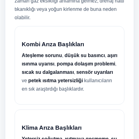
zaman gaz eksikliği anlamına gelmez; drenaj hattı
tıkanıklığı veya yoğun kirlenme de buna neden
olabilir.
Kombi Arıza Başlıkları
Ateşleme sorunu
,
düşük su basıncı
,
aşırı
ısınma uyarısı
,
pompa dolaşım problemi
,
sıcak su dalgalanması
,
sensör uyarıları
ve
petek ısıtma yetersizliği
kullanıcıların
en sık araştırdığı başlıklardır.
Klima Arıza Başlıkları
Yetersiz soğutma
,
ısıtmaya geçmeme
,
su