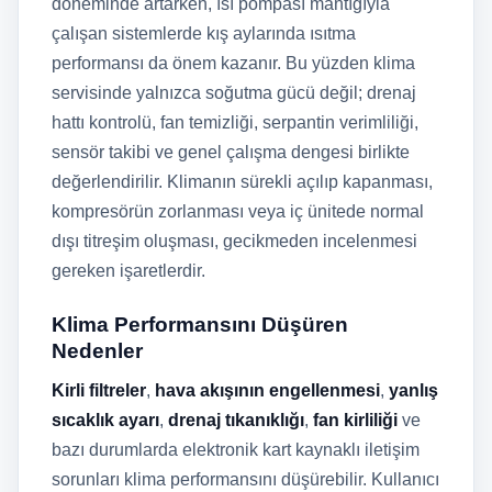
döneminde artarken, ısı pompası mantığıyla
çalışan sistemlerde kış aylarında ısıtma
performansı da önem kazanır. Bu yüzden klima
servisinde yalnızca soğutma gücü değil; drenaj
hattı kontrolü, fan temizliği, serpantin verimliliği,
sensör takibi ve genel çalışma dengesi birlikte
değerlendirilir. Klimanın sürekli açılıp kapanması,
kompresörün zorlanması veya iç ünitede normal
dışı titreşim oluşması, gecikmeden incelenmesi
gereken işaretlerdir.
Klima Performansını Düşüren
Nedenler
Kirli filtreler
,
hava akışının engellenmesi
,
yanlış
sıcaklık ayarı
,
drenaj tıkanıklığı
,
fan kirliliği
ve
bazı durumlarda elektronik kart kaynaklı iletişim
sorunları klima performansını düşürebilir. Kullanıcı