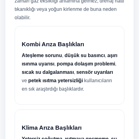
zaman gaz eksikliği anlamına gelmez; drenaj hattı
tıkanıklığı veya yoğun kirlenme de buna neden
olabilir.
Kombi Arıza Başlıkları
Ateşleme sorunu
,
düşük su basıncı
,
aşırı
ısınma uyarısı
,
pompa dolaşım problemi
,
sıcak su dalgalanması
,
sensör uyarıları
ve
petek ısıtma yetersizliği
kullanıcıların
en sık araştırdığı başlıklardır.
Klima Arıza Başlıkları
Yetersiz soğutma
,
ısıtmaya geçmeme
,
su