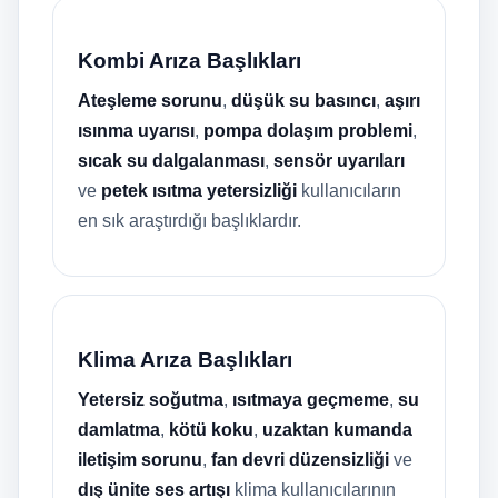
Kombi Arıza Başlıkları
Ateşleme sorunu
,
düşük su basıncı
,
aşırı
ısınma uyarısı
,
pompa dolaşım problemi
,
sıcak su dalgalanması
,
sensör uyarıları
ve
petek ısıtma yetersizliği
kullanıcıların
en sık araştırdığı başlıklardır.
Klima Arıza Başlıkları
Yetersiz soğutma
,
ısıtmaya geçmeme
,
su
damlatma
,
kötü koku
,
uzaktan kumanda
iletişim sorunu
,
fan devri düzensizliği
ve
dış ünite ses artışı
klima kullanıcılarının