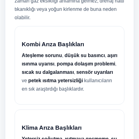
zaman gaz eksikliği anlamına gelmez; drenaj hattı
tıkanıklığı veya yoğun kirlenme de buna neden
olabilir.
Kombi Arıza Başlıkları
Ateşleme sorunu
,
düşük su basıncı
,
aşırı
ısınma uyarısı
,
pompa dolaşım problemi
,
sıcak su dalgalanması
,
sensör uyarıları
ve
petek ısıtma yetersizliği
kullanıcıların
en sık araştırdığı başlıklardır.
Klima Arıza Başlıkları
Yetersiz soğutma
,
ısıtmaya geçmeme
,
su