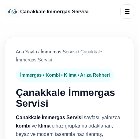
☰
Çanakkale İmmergas Servisi
Ana Sayfa
/
İmmergas Servisi
/
Çanakkale
İmmergas Servisi
İmmergas • Kombi • Klima • Arıza Rehberi
Çanakkale İmmergas
Servisi
Çanakkale İmmergas Servisi
sayfası; yalnızca
kombi
ve
klima
cihaz gruplarına odaklanan,
beyaz ve modern tasarımla hazırlanmış,