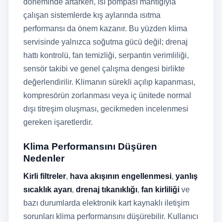
döneminde artarken, ısı pompası mantığıyla
çalışan sistemlerde kış aylarında ısıtma
performansı da önem kazanır. Bu yüzden klima
servisinde yalnızca soğutma gücü değil; drenaj
hattı kontrolü, fan temizliği, serpantin verimliliği,
sensör takibi ve genel çalışma dengesi birlikte
değerlendirilir. Klimanın sürekli açılıp kapanması,
kompresörün zorlanması veya iç ünitede normal
dışı titreşim oluşması, gecikmeden incelenmesi
gereken işaretlerdir.
Klima Performansını Düşüren
Nedenler
Kirli filtreler
,
hava akışının engellenmesi
,
yanlış
sıcaklık ayarı
,
drenaj tıkanıklığı
,
fan kirliliği
ve
bazı durumlarda elektronik kart kaynaklı iletişim
sorunları klima performansını düşürebilir. Kullanıcı