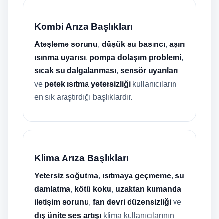
Kombi Arıza Başlıkları
Ateşleme sorunu
,
düşük su basıncı
,
aşırı
ısınma uyarısı
,
pompa dolaşım problemi
,
sıcak su dalgalanması
,
sensör uyarıları
ve
petek ısıtma yetersizliği
kullanıcıların
en sık araştırdığı başlıklardır.
Klima Arıza Başlıkları
Yetersiz soğutma
,
ısıtmaya geçmeme
,
su
damlatma
,
kötü koku
,
uzaktan kumanda
iletişim sorunu
,
fan devri düzensizliği
ve
dış ünite ses artışı
klima kullanıcılarının