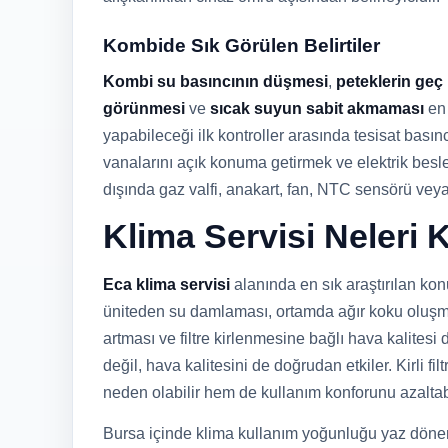
Kombide Sık Görülen Belirtiler
Kombi su basıncının düşmesi
,
peteklerin geç
görünmesi
ve
sıcak suyun sabit akmaması
en 
yapabileceği ilk kontroller arasında tesisat bası
vanalarını açık konuma getirmek ve elektrik besl
dışında gaz valfi, anakart, fan, NTC sensörü vey
Klima Servisi Neleri
Eca klima servisi
alanında en sık araştırılan ko
üniteden su damlaması, ortamda ağır koku oluşma
artması ve filtre kirlenmesine bağlı hava kalite
değil, hava kalitesini de doğrudan etkiler. Kirli fi
neden olabilir hem de kullanım konforunu azaltabi
Bursa içinde klima kullanım yoğunluğu yaz dönem