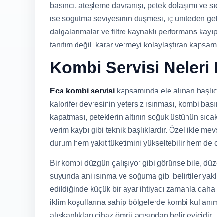
basıncı, ateşleme davranışı, petek dolaşımı ve sı
ise soğutma seviyesinin düşmesi, iç üniteden gel
dalgalanmalar ve filtre kaynaklı performans kayıpl
tanıtım değil, karar vermeyi kolaylaştıran kapsamlı
Kombi Servisi Neleri
Eca kombi servisi
kapsamında ele alınan başlıca
kalorifer devresinin yetersiz ısınması, kombi bas
kapatması, peteklerin altının soğuk üstünün sıca
verim kaybı gibi teknik başlıklardır. Özellikle 
durum hem yakıt tüketimini yükseltebilir hem de 
Bir kombi düzgün çalışıyor gibi görünse bile, dü
suyunda ani ısınma ve soğuma gibi belirtiler yaklaş
edildiğinde küçük bir ayar ihtiyacı zamanla daha 
iklim koşullarına sahip bölgelerde kombi kullanı
alışkanlıkları cihaz ömrü açısından belirleyicidir.