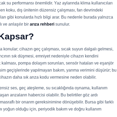
cak su performansı önemlidir. Yaz aylarında klima kullanıcıları
en koku, dış ünitenin düzensiz çalışması, fan devrindeki
arı gibi konularda hızlı bilgi arar. Bu nedenle burada yalnızca
 ve anlaşılır bir
arıza rehberi
sunulur.
 Kapsar?
 konular; cihazın geç çalışması, sıcak suyun dalgalı gelmesi,
ıncının sık düşmesi, emniyet nedeniyle cihazın kendini
k kalması, pompa dolaşım sorunları, sensör hataları ve eşanjör
mevsim geçişlerinde yapılmayan bakım, yanma verimini düşürür; bu
cihazın daha sık arıza kodu vermesine neden olabilir.
zensiz ses, geç ateşleme, su sıcaklığında oynama, kullanım
an arızaların habercisi olabilir. Bu belirtiler göz ardı
masraflı bir onarım gereksinimine dönüşebilir. Bursa gibi farklı
mı yoğun olduğu için, periyodik bakım ve doğru kullanım