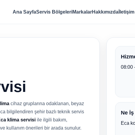
Ana Sayfa
Servis Bölgeleri
Markalar
Hakkımızda
İletişim
Hizme
08:00 
visi
lima
cihaz gruplarına odaklanan, beyaz
ca bilgilendiren şehir bazlı teknik servis
Ne İş
ca klima servisi
ile ilgili bakım,
Eca ko
 ve kullanım önerileri bir arada sunulur.