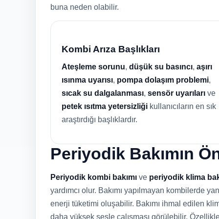
buna neden olabilir.
Kombi Arıza Başlıkları
Ateşleme sorunu
,
düşük su basıncı
,
aşırı
ısınma uyarısı
,
pompa dolaşım problemi
,
sıcak su dalgalanması
,
sensör uyarıları
ve
petek ısıtma yetersizliği
kullanıcıların en sık
araştırdığı başlıklardır.
Periyodik Bakımın Ö
Periyodik kombi bakımı
ve
periyodik klima ba
yardımcı olur. Bakımı yapılmayan kombilerde yanma
enerji tüketimi oluşabilir. Bakımı ihmal edilen klim
daha yüksek sesle çalışması görülebilir. Özellik