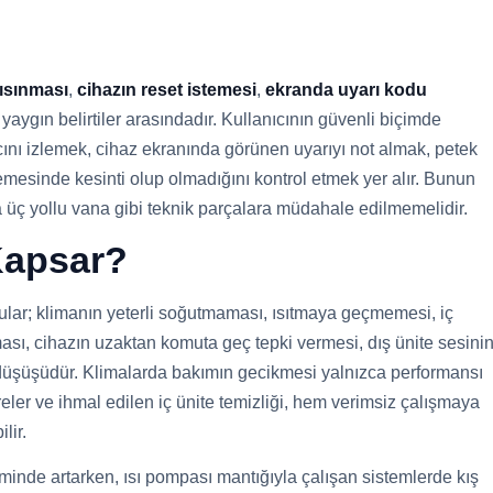
 ısınması
,
cihazın reset istemesi
,
ekranda uyarı kodu
yaygın belirtiler arasındadır. Kullanıcının güvenli biçimde
ncını izlemek, cihaz ekranında görünen uyarıyı not almak, petek
emesinde kesinti olup olmadığını kontrol etmek yer alır. Bunun
a üç yollu vana gibi teknik parçalara müdahale edilmemelidir.
 Kapsar?
nular; klimanın yeterli soğutmaması, ısıtmaya geçmemesi, iç
sı, cihazın uzaktan komuta geç tepki vermesi, dış ünite sesini
si düşüşüdür. Klimalarda bakımın gecikmesi yalnızca performansı
ltreler ve ihmal edilen iç ünite temizliği, hem verimsiz çalışmaya
lir.
inde artarken, ısı pompası mantığıyla çalışan sistemlerde kış