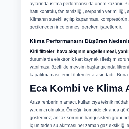
aylarında ısıtma performansı da önem kazanır. B
hattı kontrolü, fan temizliği, serpantin verimliliği
Klimanın sürekli açılıp kapanması, kompresörün z
gecikmeden incelenmesi gereken işaretlerdir.
Klima Performansını Düşüren Nedenl
Kirli filtreler
,
hava akışının engellenmesi
,
yanlı
durumlarda elektronik kart kaynaklı iletişim sorun
yapılması, özellikle mevsim başlangıcında filtre
kapatılmaması temel önlemler arasındadır. Buna r
Eca Kombi ve Klima A
Arıza rehberinin amacı, kullanıcıya teknik müdaha
yardımcı olmaktır. Örneğin kombide ekranda görü
göstermez; ancak sorunun hangi sistem grubunda y
iç üniteden su akıtması her zaman gaz eksikliği 