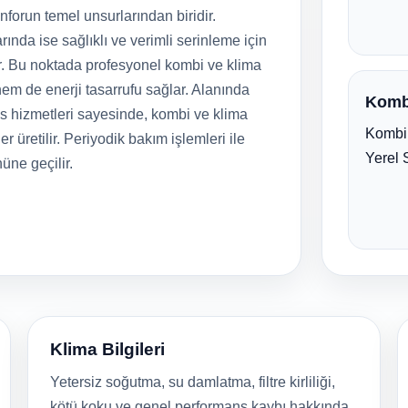
forun temel unsurlarından biridir.
rında ise sağlıklı ve verimli serinleme için
r. Bu noktada profesyonel kombi ve klima
em de enerji tasarrufu sağlar. Alanında
Komb
is hizmetleri sayesinde, kombi ve klima
Kombi 
er üretilir. Periyodik bakım işlemleri ile
Yerel 
nüne geçilir.
Klima Bilgileri
Yetersiz soğutma, su damlatma, filtre kirliliği,
kötü koku ve genel performans kaybı hakkında