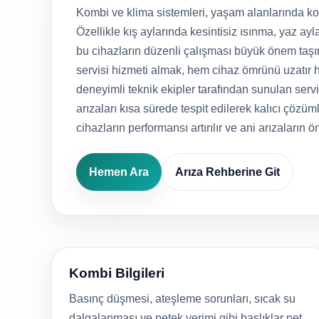
Kombi ve klima sistemleri, yaşam alanlarında kon
Özellikle kış aylarında kesintisiz ısınma, yaz ayla
bu cihazların düzenli çalışması büyük önem taşı
servisi hizmeti almak, hem cihaz ömrünü uzatır h
deneyimli teknik ekipler tarafından sunulan serv
arızaları kısa sürede tespit edilerek kalıcı çözüml
cihazların performansı artırılır ve ani arızaların ö
Hemen Ara
Arıza Rehberine Git
Kombi Bilgileri
Basınç düşmesi, ateşleme sorunları, sıcak su
dalgalanması ve petek verimi gibi başlıklar net