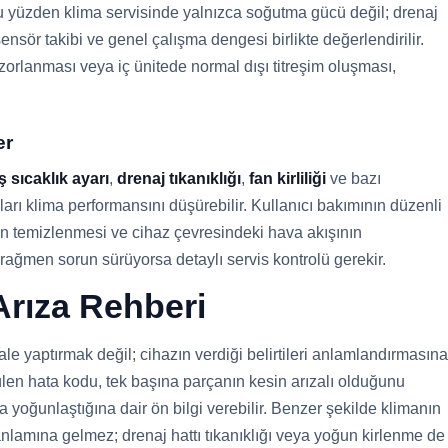
u yüzden klima servisinde yalnızca soğutma gücü değil; drenaj
, sensör takibi ve genel çalışma dengesi birlikte değerlendirilir.
orlanması veya iç ünitede normal dışı titreşim oluşması,
er
ş sıcaklık ayarı
,
drenaj tıkanıklığı
,
fan kirliliği
ve bazı
ları klima performansını düşürebilir. Kullanıcı bakımının düzenli
nin temizlenmesi ve cihaz çevresindeki hava akışının
ağmen sorun sürüyorsa detaylı servis kontrolü gerekir.
rıza Rehberi
le yaptırmak değil; cihazın verdiği belirtileri anlamlandırmasına
len hata kodu, tek başına parçanın kesin arızalı olduğunu
oğunlaştığına dair ön bilgi verebilir. Benzer şekilde klimanın
anlamına gelmez; drenaj hattı tıkanıklığı veya yoğun kirlenme de