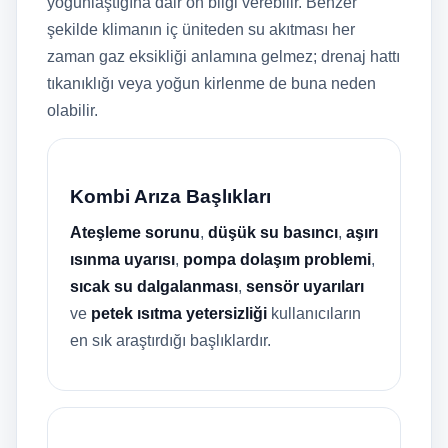
yoğunlaştığına dair ön bilgi verebilir. Benzer
şekilde klimanın iç üniteden su akıtması her
zaman gaz eksikliği anlamına gelmez; drenaj hattı
tıkanıklığı veya yoğun kirlenme de buna neden
olabilir.
Kombi Arıza Başlıkları
Ateşleme sorunu
,
düşük su basıncı
,
aşırı
ısınma uyarısı
,
pompa dolaşım problemi
,
sıcak su dalgalanması
,
sensör uyarıları
ve
petek ısıtma yetersizliği
kullanıcıların
en sık araştırdığı başlıklardır.