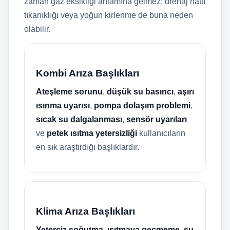
zaman gaz eksikliği anlamına gelmez; drenaj hattı
tıkanıklığı veya yoğun kirlenme de buna neden
olabilir.
Kombi Arıza Başlıkları
Ateşleme sorunu
,
düşük su basıncı
,
aşırı
ısınma uyarısı
,
pompa dolaşım problemi
,
sıcak su dalgalanması
,
sensör uyarıları
ve
petek ısıtma yetersizliği
kullanıcıların
en sık araştırdığı başlıklardır.
Klima Arıza Başlıkları
Yetersiz soğutma
,
ısıtmaya geçmeme
,
su