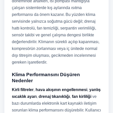
döneminde artarken, ısı pompası mantığıyla
çalışan sistemlerde kış aylarında ısıtma
performansı da önem kazanır. Bu yüzden klima
servisinde yalnızca soğutma gücü değil; drenaj
hattı kontrolü, fan temizliği, serpantin verimliliği,
sensör takibi ve genel çalışma dengesi birlikte
değerlendirilir. Klimanın sürekli açılıp kapanması,
kompresörün zorlanması veya iç ünitede normal
dışı titreşim oluşması, gecikmeden incelenmesi
gereken işaretlerdir.
Klima Performansını Düşüren
Nedenler
Kirli filtreler
,
hava akışının engellenmesi
,
yanlış
sıcaklık ayarı
,
drenaj tıkanıklığı
,
fan kirliliği
ve
bazı durumlarda elektronik kart kaynaklı iletişim
sorunları klima performansını düşürebilir. Kullanıcı