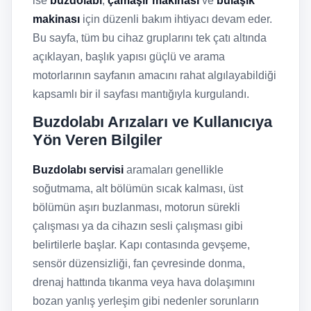
ise
buzdolabı
,
çamaşır makinası
ve
bulaşık
makinası
için düzenli bakım ihtiyacı devam eder.
Bu sayfa, tüm bu cihaz gruplarını tek çatı altında
açıklayan, başlık yapısı güçlü ve arama
motorlarının sayfanın amacını rahat algılayabildiği
kapsamlı bir il sayfası mantığıyla kurgulandı.
Buzdolabı Arızaları ve Kullanıcıya
Yön Veren Bilgiler
Buzdolabı servisi
aramaları genellikle
soğutmama, alt bölümün sıcak kalması, üst
bölümün aşırı buzlanması, motorun sürekli
çalışması ya da cihazın sesli çalışması gibi
belirtilerle başlar. Kapı contasında gevşeme,
sensör düzensizliği, fan çevresinde donma,
drenaj hattında tıkanma veya hava dolaşımını
bozan yanlış yerleşim gibi nedenler sorunların