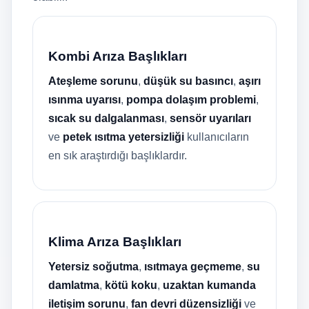
Kombi Arıza Başlıkları
Ateşleme sorunu
,
düşük su basıncı
,
aşırı
ısınma uyarısı
,
pompa dolaşım problemi
,
sıcak su dalgalanması
,
sensör uyarıları
ve
petek ısıtma yetersizliği
kullanıcıların
en sık araştırdığı başlıklardır.
Klima Arıza Başlıkları
Yetersiz soğutma
,
ısıtmaya geçmeme
,
su
damlatma
,
kötü koku
,
uzaktan kumanda
iletişim sorunu
,
fan devri düzensizliği
ve