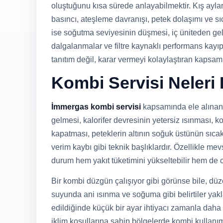
oluştuğunu kısa sürede anlayabilmektir. Kış ayla
basıncı, ateşleme davranışı, petek dolaşımı ve sı
ise soğutma seviyesinin düşmesi, iç üniteden gel
dalgalanmalar ve filtre kaynaklı performans kayıpl
tanıtım değil, karar vermeyi kolaylaştıran kapsamlı
Kombi Servisi Neleri
İmmergas kombi servisi
kapsamında ele alınan b
gelmesi, kalorifer devresinin yetersiz ısınması, 
kapatması, peteklerin altının soğuk üstünün sıca
verim kaybı gibi teknik başlıklardır. Özellikle 
durum hem yakıt tüketimini yükseltebilir hem de 
Bir kombi düzgün çalışıyor gibi görünse bile, dü
suyunda ani ısınma ve soğuma gibi belirtiler yaklaş
edildiğinde küçük bir ayar ihtiyacı zamanla daha m
iklim koşullarına sahip bölgelerde kombi kullanı