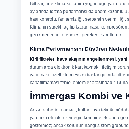
Bitlis içinde klima kullanım yoğunluğu yaz dönem
aylarında ısıtma performansı da önem kazanır. B
hattı kontrolü, fan temizliği, serpantin verimliliği
Klimanın sürekli açılıp kapanması, kompresörün z
gecikmeden incelenmesi gereken işaretlerdir.
Klima Performansını Düşüren Nedenl
Kirli filtreler
,
hava akışının engellenmesi
,
yanlı
durumlarda elektronik kart kaynaklı iletişim sorun
yapılması, özellikle mevsim başlangıcında filtre
kapatılmaması temel önlemler arasındadır. Buna r
İmmergas Kombi ve K
Arıza rehberinin amacı, kullanıcıya teknik müdaha
yardımcı olmaktır. Örneğin kombide ekranda görü
göstermez; ancak sorunun hangi sistem grubunda y