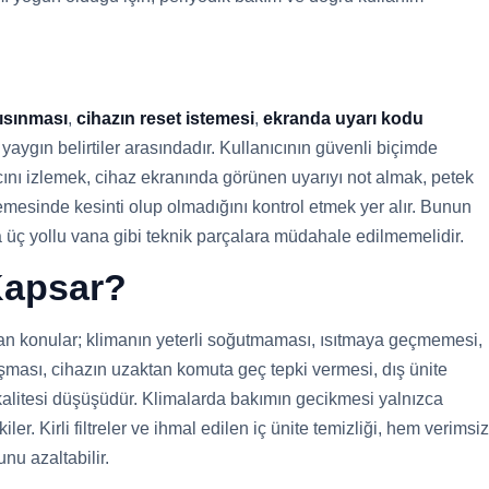
 ısınması
,
cihazın reset istemesi
,
ekranda uyarı kodu
yaygın belirtiler arasındadır. Kullanıcının güvenli biçimde
ncını izlemek, cihaz ekranında görünen uyarıyı not almak, petek
emesinde kesinti olup olmadığını kontrol etmek yer alır. Bunun
a üç yollu vana gibi teknik parçalara müdahale edilmemelidir.
 Kapsar?
lan konular; klimanın yeterli soğutmaması, ısıtmaya geçmemesi,
şması, cihazın uzaktan komuta geç tepki vermesi, dış ünite
 kalitesi düşüşüdür. Klimalarda bakımın gecikmesi yalnızca
er. Kirli filtreler ve ihmal edilen iç ünite temizliği, hem verimsiz
nu azaltabilir.