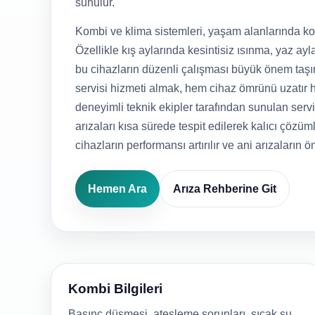
sunulur.
Kombi ve klima sistemleri, yaşam alanlarında kon
Özellikle kış aylarında kesintisiz ısınma, yaz ayla
bu cihazların düzenli çalışması büyük önem taşı
servisi hizmeti almak, hem cihaz ömrünü uzatır h
deneyimli teknik ekipler tarafından sunulan serv
arızaları kısa sürede tespit edilerek kalıcı çözüml
cihazların performansı artırılır ve ani arızaların ö
Hemen Ara
Arıza Rehberine Git
Kombi Bilgileri
Basınç düşmesi, ateşleme sorunları, sıcak su