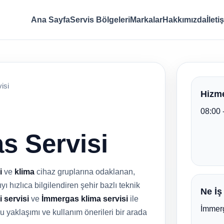
Ana Sayfa
Servis Bölgeleri
Markalar
Hakkımızda
İleti
isi
Hizme
08:00 
s Servisi
i
ve
klima
cihaz gruplarına odaklanan,
ı hızlıca bilgilendiren şehir bazlı teknik
Ne İş
 servisi
ve
İmmergas klima servisi
ile
İmmerg
odu yaklaşımı ve kullanım önerileri bir arada