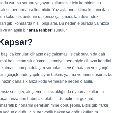
rında ısınma sorunu yaşayan kullanıcılar için kombinin su
cak su performansı önemlidir. Yaz aylarında klima kullanıcıları
en koku, dış ünitenin düzensiz çalışması, fan devrindeki
arı gibi konularda hızlı bilgi arar. Bu nedenle burada yalnızca
 ve anlaşılır bir
arıza rehberi
sunulur.
 Kapsar?
aşlıca konular; cihazın geç çalışması, sıcak suyun dalgalı
kombi basıncının sık düşmesi, emniyet nedeniyle cihazın kendini
k kalması, pompa dolaşım sorunları, sensör hataları ve eşanjör
mevsim geçişlerinde yapılmayan bakım, yanma verimini düşürür; bu
cihazın daha sık arıza kodu vermesine neden olabilir.
zensiz ses, geç ateşleme, su sıcaklığında oynama, kullanım
an arızaların habercisi olabilir. Bu belirtiler göz ardı
asraflı bir onarım gereksinimine dönüşebilir. Bitlis gibi farklı
mı yoğun olduğu için, periyodik bakım ve doğru kullanım