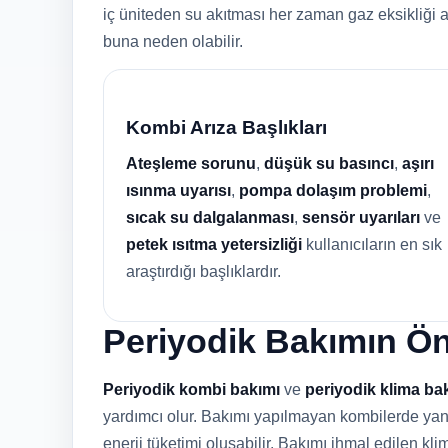
iç üniteden su akıtması her zaman gaz eksikliği 
buna neden olabilir.
Kombi Arıza Başlıkları
Ateşleme sorunu
,
düşük su basıncı
,
aşırı
ısınma uyarısı
,
pompa dolaşım problemi
,
sıcak su dalgalanması
,
sensör uyarıları
ve
petek ısıtma yetersizliği
kullanıcıların en sık
araştırdığı başlıklardır.
Periyodik Bakımın Ö
Periyodik kombi bakımı
ve
periyodik klima ba
yardımcı olur. Bakımı yapılmayan kombilerde yanma
enerji tüketimi oluşabilir. Bakımı ihmal edilen klim