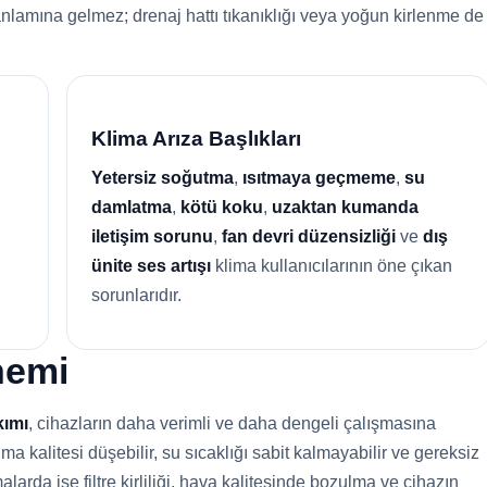
anlamına gelmez; drenaj hattı tıkanıklığı veya yoğun kirlenme de
Klima Arıza Başlıkları
Yetersiz soğutma
,
ısıtmaya geçmeme
,
su
damlatma
,
kötü koku
,
uzaktan kumanda
iletişim sorunu
,
fan devri düzensizliği
ve
dış
ünite ses artışı
klima kullanıcılarının öne çıkan
sorunlarıdır.
nemi
kımı
, cihazların daha verimli ve daha dengeli çalışmasına
 kalitesi düşebilir, su sıcaklığı sabit kalmayabilir ve gereksiz
alarda ise filtre kirliliği, hava kalitesinde bozulma ve cihazın