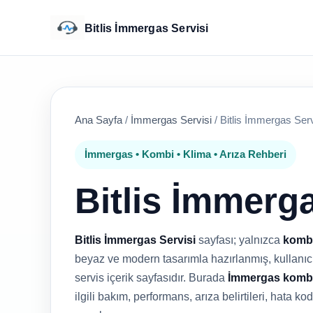
Bitlis İmmergas Servisi
Ana Sayfa
/
İmmergas Servisi
/
Bitlis İmmergas Serv
İmmergas • Kombi • Klima • Arıza Rehberi
Bitlis İmmerga
Bitlis İmmergas Servisi
sayfası; yalnızca
komb
beyaz ve modern tasarımla hazırlanmış, kullanıcıy
servis içerik sayfasıdır. Burada
İmmergas kombi
ilgili bakım, performans, arıza belirtileri, hata k