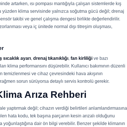
inde artarken, ısı pompası mantığıyla çalışan sistemlerde kış
u yüzden klima servisinde yalnızca soğutma gücü değil; drenaj
, sensör takibi ve genel çalışma dengesi birlikte değerlendirilir.
orlanması veya iç ünitede normal dışı titreşim oluşması,
er
ş sıcaklık ayarı
,
drenaj tıkanıklığı
,
fan kirliliği
ve bazı
ları klima performansını düşürebilir. Kullanıcı bakımının düzenli
nin temizlenmesi ve cihaz çevresindeki hava akışının
ağmen sorun sürüyorsa detaylı servis kontrolü gerekir.
lima Arıza Rehberi
le yaptırmak değil; cihazın verdiği belirtileri anlamlandırmasına
len hata kodu, tek başına parçanın kesin arızalı olduğunu
oğunlaştığına dair ön bilgi verebilir. Benzer şekilde klimanın