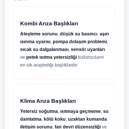
Kombi Arıza Başlıkları
Ateşleme sorunu
,
düşük su basıncı
,
aşırı
ısınma uyarısı
,
pompa dolaşım problemi
,
sıcak su dalgalanması
,
sensör uyarıları
ve
petek ısıtma yetersizliği
kullanıcıların
en sık araştırdığı başlıklardır.
Klima Arıza Başlıkları
Yetersiz soğutma
,
ısıtmaya geçmeme
,
su
damlatma
,
kötü koku
,
uzaktan kumanda
iletişim sorunu
,
fan devri düzensizliği
ve