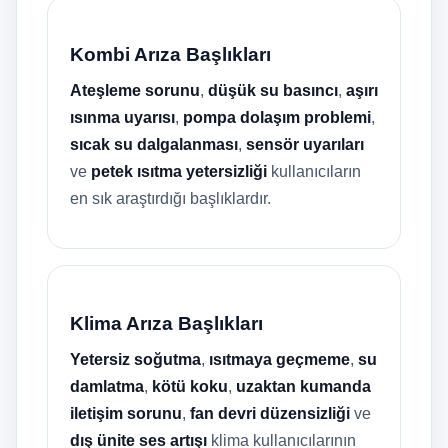
Kombi Arıza Başlıkları
Ateşleme sorunu
,
düşük su basıncı
,
aşırı
ısınma uyarısı
,
pompa dolaşım problemi
,
sıcak su dalgalanması
,
sensör uyarıları
ve
petek ısıtma yetersizliği
kullanıcıların
en sık araştırdığı başlıklardır.
Klima Arıza Başlıkları
Yetersiz soğutma
,
ısıtmaya geçmeme
,
su
damlatma
,
kötü koku
,
uzaktan kumanda
iletişim sorunu
,
fan devri düzensizliği
ve
dış ünite ses artışı
klima kullanıcılarının