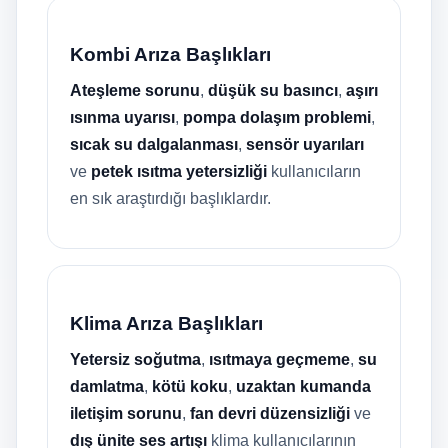
Kombi Arıza Başlıkları
Ateşleme sorunu
,
düşük su basıncı
,
aşırı
ısınma uyarısı
,
pompa dolaşım problemi
,
sıcak su dalgalanması
,
sensör uyarıları
ve
petek ısıtma yetersizliği
kullanıcıların
en sık araştırdığı başlıklardır.
Klima Arıza Başlıkları
Yetersiz soğutma
,
ısıtmaya geçmeme
,
su
damlatma
,
kötü koku
,
uzaktan kumanda
iletişim sorunu
,
fan devri düzensizliği
ve
dış ünite ses artışı
klima kullanıcılarının